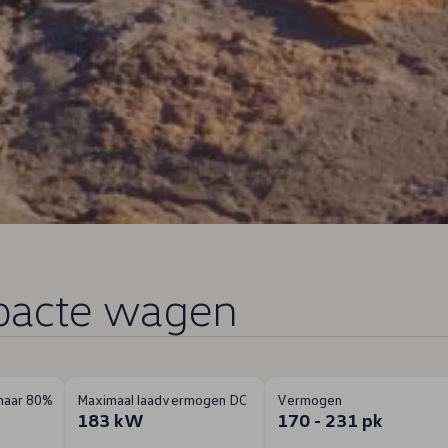
pacte wagen
 naar 80%
Maximaal laadvermogen DC
Vermogen
183 kW
170 - 231 pk