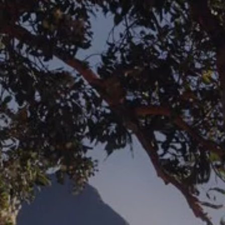
Optimale fiscaliteit
Onze aanbiedingen
Diplomatic Sales
weCare servicecontract
Elektrisch rijden
Onze elektrische modellen
ID. EVERY1
ID. Polo
ID. Cross
ID.3 Neo
ID.3
ID.4
ID.4 GTX
ID.5
ID.5 GTX
ID.7 Tourer
ID.7
ID. Buzz
ID. Buzz Cargo
Rijbereik
Laden
Voordelen
Batterij
Onderhoud
Simuleer uw laadtijd