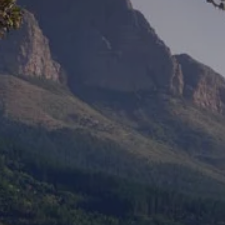
Simuleer uw rijbereik
D'Ieteren Energy-laadoplossingen
Simuleer uw kosten
Duurzaamheid
Financiering
Financiering voor Particulieren
AutoCredit
EasyLease
Private Lease
weCare
Insurance
Financiering voor Professionelen
Verhuur op lange termijn
Financiële Renting
Financiële Leasing
weCare
Multimobiliteit
Full Service
Eigenaars en services
Software updates
Service en onderdelen
Volkswagen-voordelen
Inspectie en technische keuring
Herstellingen en controles
Motorolie en vloeistoffen