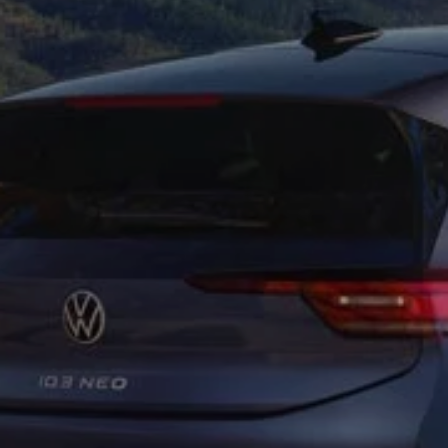
Velgen en banden
Volkswagen Assistance
weCare servicecontract
Accessoires
Model specifieke accessoires
Bescherming vanbinnen en vanbuiten
Oplossingen voor transport en bagage
Entertainment en elektronica
Personalisering
Digitale extra’s
Diensten voor uw model vinden
Volkswagen-apps, inloggen en winkelen
Mobiele telefoon en voertuig met elkaar verbi
Updates voor software, kaarten en radio
Klantinformatie
Digitale handleiding
Waarschuwingslampjes
Terugroepacties
Garantie
Recyclage
XTL-dieselbrandstof
Conformiteitsverklaringen en details betreffen
Voorgaande modellen
Kleine auto’s
Compacte klasse