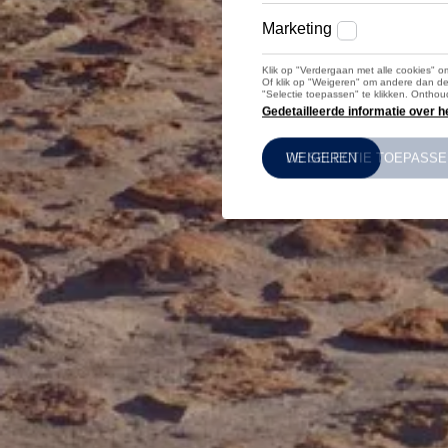
Levende legendes
Volkswagen Wallpapers
Inschrijven op onze Nieuwsbrief
Belgian VW Club
VW Bus Ride
ID. Drivers Club
Jobs
Volkswagen & River Cleanup
Bedrijfsvoertuigen