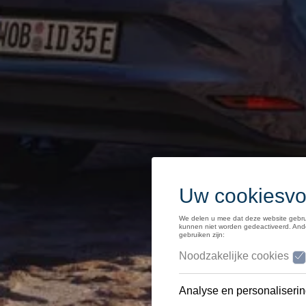
Middelgrote klasse
SUV
Homologatie
Recyclage
myVolkswagen
Hulp met apps en digitale diensten
Navigation Map Update
Alles over Volkswagen
Volkswagen x Pro League
Volkswagen Magazine
IAA Mobility 2025
Reistips voor elektrische wagens
50 jaar Polo
Mobicar
Onthaasten met de nieuwe Tiguan
50 jaar Golf
Volkswagen Car Trax
Autostadt, de Volkswagenbeleving
ID.7 rij-impressie
75 jaar Volkswagen in België!
Interclassics 2023
De ID GTI Concept
Golf R
ecoRally
ID.Life