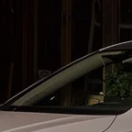
Velgen en banden
Volkswagen Assistance
weCare servicecontract
Accessoires
Model specifieke accessoires
Bescherming vanbinnen en vanbuiten
Oplossingen voor transport en bagage
Entertainment en elektronica
Personalisering
Digitale extra’s
Diensten voor uw model vinden
Volkswagen-apps, inloggen en winkelen
Mobiele telefoon en voertuig met elkaar verbi
Updates voor software, kaarten en radio
Klantinformatie
Digitale handleiding
Waarschuwingslampjes
Terugroepacties
Garantie
Recyclage
XTL-dieselbrandstof
Conformiteitsverklaringen en details betreffen
Voorgaande modellen
Kleine auto’s
Compacte klasse