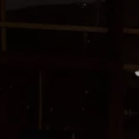
Optimale fiscaliteit
Onze aanbiedingen
Diplomatic Sales
weCare servicecontract
Elektrisch rijden
Onze elektrische modellen
ID. EVERY1
ID. Polo
ID. Cross
ID.3 Neo
ID.3
ID.4
ID.4 GTX
ID.5
ID.5 GTX
ID.7 Tourer
ID.7
ID. Buzz
ID. Buzz Cargo
Rijbereik
Laden
Voordelen
Batterij
Onderhoud
Simuleer uw laadtijd