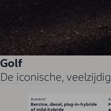
Golf
De iconische, veelzijdig
Brandstof
A
Benzine, diesel, plug-in-hybride
M
of mild-hybride