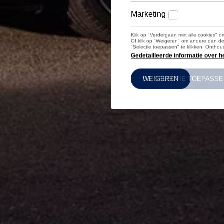
Levende legendes
Volkswagen Wallpapers
Inschrijven op onze Nieuwsbrief
Belgian VW Club
VW Bus Ride
ID. Drivers Club
Jobs
Volkswagen & River Cleanup
Bedrijfsvoertuigen