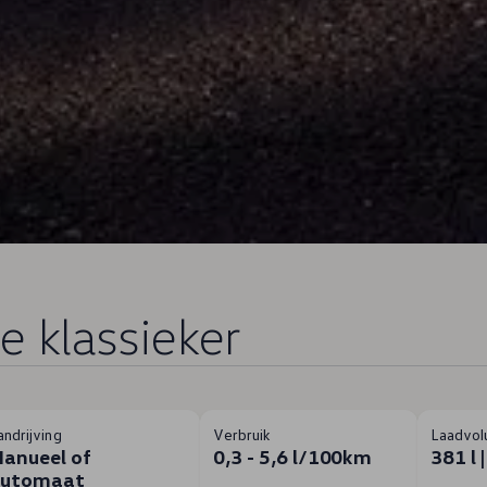
e klassieker
andrijving
Verbruik
Laadvol
anueel of
0,3 - 5,6 l/100km
381 l 
automaat