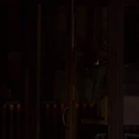
Simuleer uw rijbereik
D'Ieteren Energy-laadoplossingen
Simuleer uw kosten
Duurzaamheid
Financiering
Financiering voor Particulieren
AutoCredit
EasyLease
Private Lease
weCare
Insurance
Financiering voor Professionelen
Verhuur op lange termijn
Financiële Renting
Financiële Leasing
weCare
Multimobiliteit
Full Service
Eigenaars en services
Software updates
Service en onderdelen
Volkswagen-voordelen
Inspectie en technische keuring
Herstellingen en controles
Motorolie en vloeistoffen