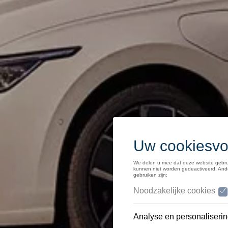
Middelgrote klasse
SUV
Homologatie
Recyclage
myVolkswagen
Hulp met apps en digitale diensten
Navigation Map Update
Alles over Volkswagen
Volkswagen x Pro League
Volkswagen Magazine
IAA Mobility 2025
Reistips voor elektrische wagens
50 jaar Polo
Mobicar
Onthaasten met de nieuwe Tiguan
50 jaar Golf
Volkswagen Car Trax
Autostadt, de Volkswagenbeleving
ID.7 rij-impressie
75 jaar Volkswagen in België!
Interclassics 2023
De ID GTI Concept
Golf R
ecoRally
ID.Life