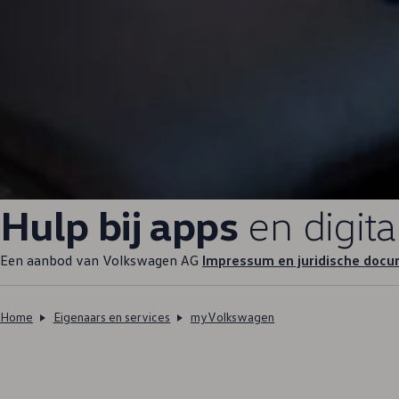
Hulp bij apps
en digita
Een aanbod van
Volkswagen
AG
Impressum en juridische doc
Home
Eigenaars en services
myVolkswagen