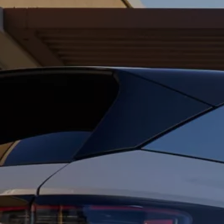
Simuleer uw rijbereik
D'Ieteren Energy-laadoplossingen
Simuleer uw kosten
Duurzaamheid
Financiering
Financiering voor Particulieren
AutoCredit
EasyLease
Private Lease
weCare
Insurance
Financiering voor Professionelen
Verhuur op lange termijn
Financiële Renting
Financiële Leasing
weCare
Multimobiliteit
Full Service
Eigenaars en services
Software updates
Service en onderdelen
Volkswagen-voordelen
Inspectie en technische keuring
Herstellingen en controles
Motorolie en vloeistoffen