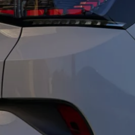
Velgen en banden
Volkswagen Assistance
weCare servicecontract
Accessoires
Model specifieke accessoires
Bescherming vanbinnen en vanbuiten
Oplossingen voor transport en bagage
Entertainment en elektronica
Personalisering
Digitale extra’s
Diensten voor uw model vinden
Volkswagen-apps, inloggen en winkelen
Mobiele telefoon en voertuig met elkaar verbi
Updates voor software, kaarten en radio
Klantinformatie
Digitale handleiding
Waarschuwingslampjes
Terugroepacties
Garantie
Recyclage
XTL-dieselbrandstof
Conformiteitsverklaringen en details betreffen
Voorgaande modellen
Kleine auto’s
Compacte klasse