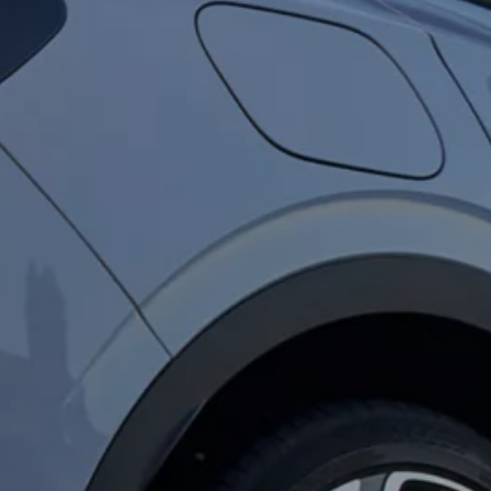
nden
de de bestanddelen