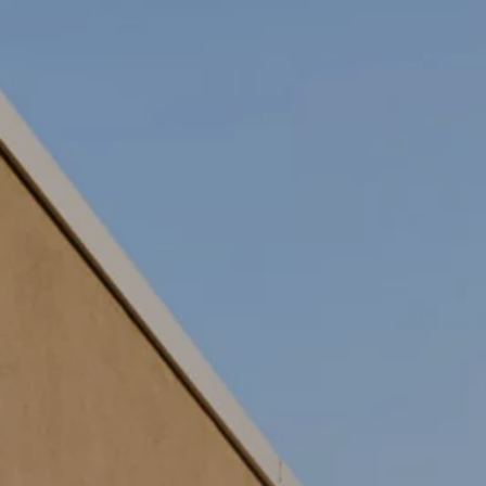
Optimale fiscaliteit
Onze aanbiedingen
Diplomatic Sales
weCare servicecontract
Elektrisch rijden
Onze elektrische modellen
ID. EVERY1
ID. Polo
ID. Cross
ID.3 Neo
ID.3
ID.4
ID.4 GTX
ID.5
ID.5 GTX
ID.7 Tourer
ID.7
ID. Buzz
ID. Buzz Cargo
Rijbereik
Laden
Voordelen
Batterij
Onderhoud
Simuleer uw laadtijd