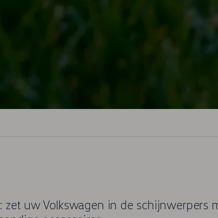
: zet uw
Volkswagen
in de schijnwerpers m