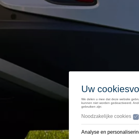
Middelgrote klasse
SUV
Homologatie
Recyclage
myVolkswagen
Hulp met apps en digitale diensten
Navigation Map Update
Alles over Volkswagen
Volkswagen x Pro League
Volkswagen Magazine
IAA Mobility 2025
Reistips voor elektrische wagens
50 jaar Polo
Mobicar
Onthaasten met de nieuwe Tiguan
50 jaar Golf
Volkswagen Car Trax
Autostadt, de Volkswagenbeleving
ID.7 rij-impressie
75 jaar Volkswagen in België!
Interclassics 2023
De ID GTI Concept
Golf R
ecoRally
ID.Life