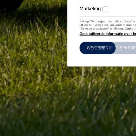
Levende legendes
Volkswagen Wallpapers
Inschrijven op onze Nieuwsbrief
Belgian VW Club
VW Bus Ride
ID. Drivers Club
Jobs
Volkswagen & River Cleanup
Bedrijfsvoertuigen