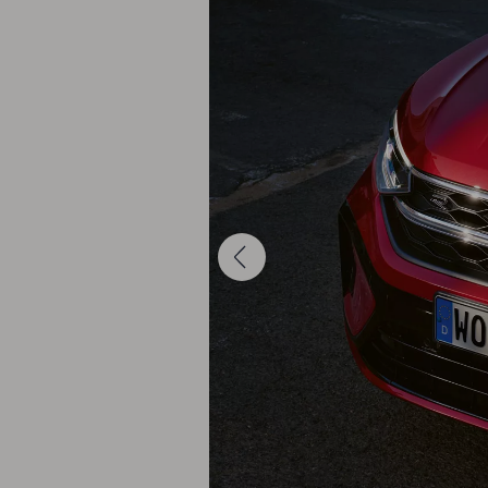
Fiscalité optimale
Nos offres
Diplomatic Sales
Contrat de service weCare
Mobilité Électrique
Nos modèles électriques
ID. EVERY1
ID. Polo
ID. Cross
ID.3 Neo
ID.3
ID.4
ID.4 GTX
ID.5
ID.5 GTX
ID.7 Tourer
ID.7
ID. Buzz
ID. Buzz Cargo
Autonomie
Recharge
Avantages
Batteries
Entretien
Simulez votre temps de recharge