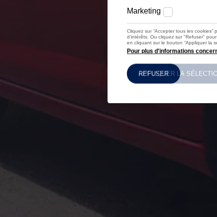
Légendes vivantes
Volkswagen Wallpapers
Inscription à la Newsletter
Belgian VW Club
VW Bus Ride
ID. Drivers Club
Êtes-vous concessionnaire
Jobs
Volkswagen & River Cleanup
Véhicules Utilitaires