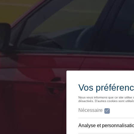
Voitures familiales
SUV
Homologation
Recyclage
myVolkswagen
Aide sur les applis et les services numériques
Navigation Map Update
Tout savoir sur Volkswagen
Volkswagen x Pro League
Volkswagen Magazine
IAA Mobility 2025
Voyager avec un véhicule électrique
50 ans de Polo
Mobicar
Se délasser avec le Tiguan
50 ans de Volkswagen Golf
Volkswagen Car Trax
Autostadt, l’expérience Volkswagen
Essai de conduite de l'ID.7
75 ans de Volkswagen en Belgique !
Interclassics 2023
ID GTI Concept
Golf R
ecoRally
ID.Life