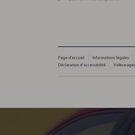
Roues et pneus
Volkswagen Assistance
Contrat de service weCare
Accessoires
Accessoires spécifiques au modèle
Protection pour l’intérieur et l’extérieur
Solutions pour le transport et les bagages
Équipements électroniques et produits de dive
Personnalisation
Options numériques
Page d'accueil
Informations légales
Trouver des services pour votre modèle
Applications Volkswagen, connexion et boutiq
Déclaration d'accessibilité
Volkswagen 
Connecter un téléphone mobile au véhicule
Mises à jour pour les logiciels, les cartes et la ra
Informations client
Manuel digital
Témoins d’alerte
Actions de rappel
Garanties
Recyclage
Carburant diesel XTL
Déclarations de conformité et déclarations de
Modèles précédents
Citadines
Classe compacte