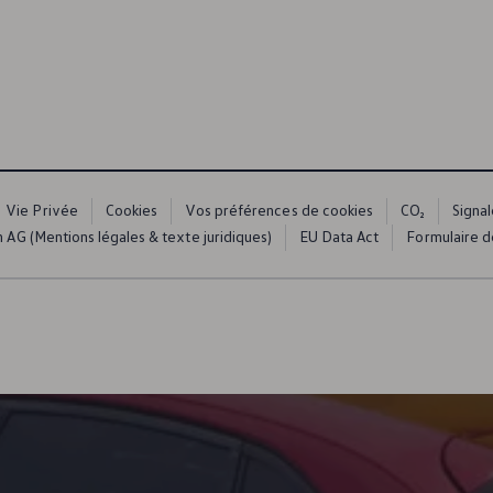
rtissement
Vie Privée
Cookies
Vos préférences de cookies
CO₂
Signal
ue
AG (Mentions légales & texte juridiques)
EU Data Act
Formulaire de
dio
s composants