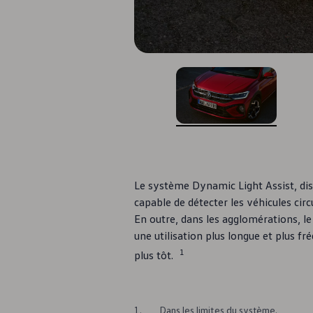
Simulez votre autonomie
D'Ieteren Energy
Simulez vos coûts
Durabilité
Financement
Financement pour Particuliers
AutoCredit
EasyLease
Private Lease
weCare
, 1 de 3
, 2 de 
Insurance
Financement pour Professionnels
Location Long Terme
Renting Financier
Leasing Financier
Le système Dynamic Light Assist, disp
weCare
capable de détecter les véhicules cir
Multimobilité
En outre, dans les agglomérations, l
Full Service
Propriétaires et services
une utilisation plus longue et plus fr
Mises à jour logicielles
1
plus tôt.
Service et pièces
Avantages Volkswagen
Révision et contrôle technique
Réparations et contrôles
Huile moteur et liquides
1.
Dans les limites du système.