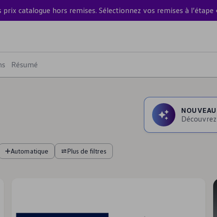
s prix catalogue hors remises. Sélectionnez vos remises à l’étape 
ns
Résumé
NOUVEAU :
Découvrez 
Automatique
Plus de filtres