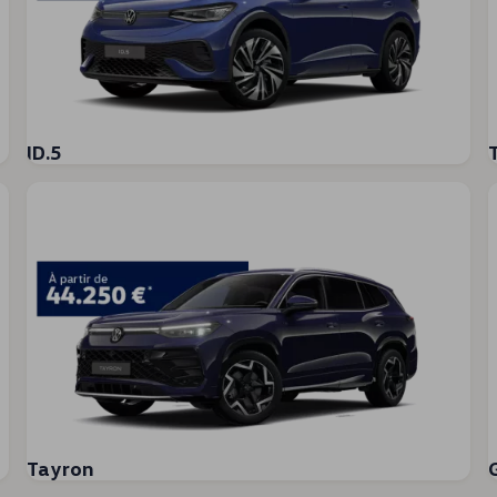
ID.5
rtissement
ue
dio
Tayron
s composants