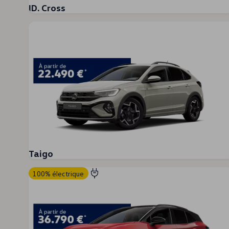
Batteries
ID. Cross
Entretien
Simulez votre temps de recharge
Simulez votre autonomie
D'Ieteren Energy
Simulez vos coûts
Durabilité
Financement
Financement pour Particuliers
AutoCredit
EasyLease
Private Lease
weCare
Insurance
Financement pour Professionnels
Location Long Terme
Renting Financier
Taigo
Leasing Financier
weCare
100% électrique
Multimobilité
Full Service
Propriétaires et services
Mises à jour logicielles
Service et pièces
Avantages Volkswagen