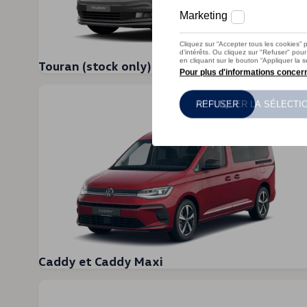
Golf R
ecoRally
ID.Life
Légendes vivantes
Volkswagen Wallpapers
Touran (stock only)
Inscription à la Newsletter
Belgian VW Club
VW Bus Ride
ID. Drivers Club
Êtes-vous concessionnaire
Jobs
Volkswagen & River Cleanup
Véhicules Utilitaires
Caddy et Caddy Maxi