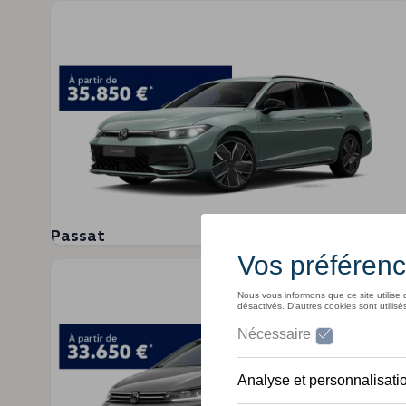
Modèles précédents
Citadines
Classe compacte
Voitures familiales
SUV
Homologation
Recyclage
myVolkswagen
Aide sur les applis et les services numériques
Navigation Map Update
Tout savoir sur Volkswagen
Volkswagen x Pro League
Volkswagen Magazine
IAA Mobility 2025
Voyager avec un véhicule électrique
Passat
50 ans de Polo
Mobicar
Se délasser avec le Tiguan
50 ans de Volkswagen Golf
Volkswagen Car Trax
Autostadt, l’expérience Volkswagen
Essai de conduite de l'ID.7
75 ans de Volkswagen en Belgique !
Interclassics 2023
ID GTI Concept