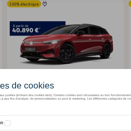
100% électrique
ID.7 Tourer
I