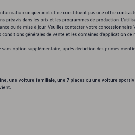
d'information uniquement et ne constituent pas une offre contractu
s préavis dans les prix et les programmes de production. L'utilisa
nce ou de mise à jour. Veuillez contacter votre concessionnaire
 les conditions générales de vente et les domaines d'application de 
nné sans option supplémentaire, après déduction des primes menti
ine
,
une voiture familiale
,
une 7 places
ou
une voiture sportiv
vient.