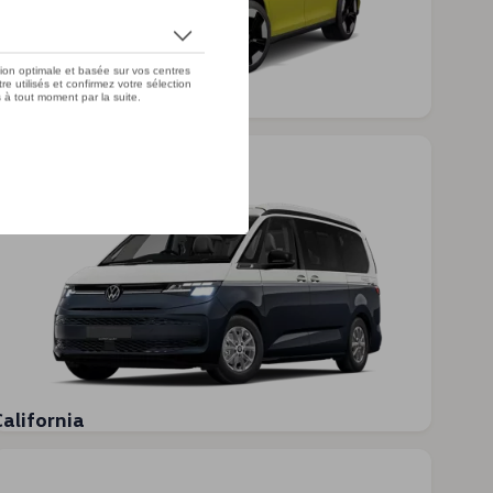
D. Buzz
California