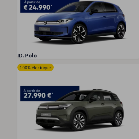
Employé
Gestionnaire de flotte
Fiscalité optimale
Nos offres
Diplomatic Sales
Contrat de service weCare
Mobilité Électrique
Nos modèles électriques
ID. EVERY1
ID. Polo
ID. Polo
ID. Cross
ID.3 Neo
100% électrique
ID.3
ID.4
ID.4 GTX
ID.5
ID.5 GTX
ID.7 Tourer
ID.7
ID. Buzz
ID. Buzz Cargo
Autonomie
Recharge
Avantages