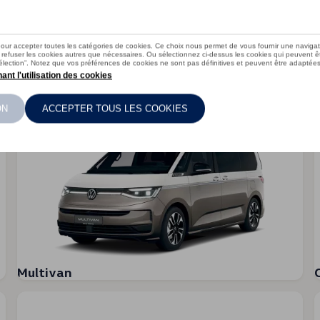
T-Roc Cabrio
I
Multivan