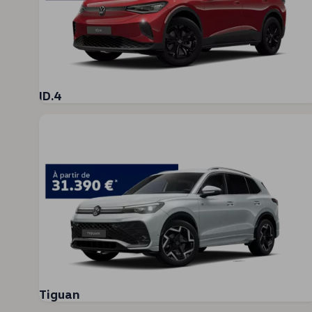
Révision et contrôle technique
Réparations et contrôles
Huile moteur et liquides
Roues et pneus
Volkswagen Assistance
Contrat de service weCare
Accessoires
Accessoires spécifiques au modèle
ID.4
Protection pour l’intérieur et l’extérieur
Solutions pour le transport et les bagages
Équipements électroniques et produits de dive
Personnalisation
Options numériques
Trouver des services pour votre modèle
Applications Volkswagen, connexion et boutiq
Connecter un téléphone mobile au véhicule
Mises à jour pour les logiciels, les cartes et la ra
Informations client
Manuel digital
Témoins d’alerte
Actions de rappel
Garanties
Recyclage
Carburant diesel XTL
Tiguan
Déclarations de conformité et déclarations de