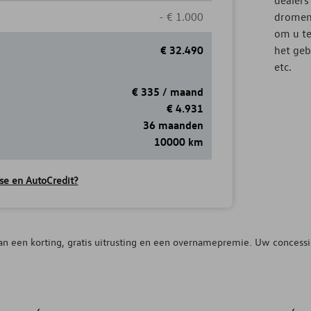
dealers
-
€
1.000
dromen 
om u te
€
32.490
het geb
etc.
€
335 /
maand
€
4.931
36 maanden
10000 km
se en AutoCredit?
an een korting, gratis uitrusting en een overnamepremie. Uw concessi