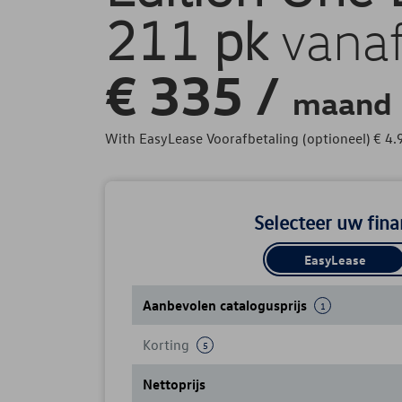
211 pk
vana
€
335 /
maand
With EasyLease Voorafbetaling (optioneel)
€
4.
Selecteer uw fina
EasyLease
Aanbevolen catalogusprijs
1
Korting
5
Nettoprijs