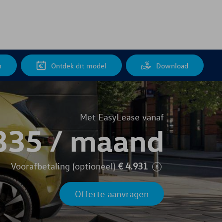
n
Ontdek dit model
Download
Met EasyLease vanaf
335 /
maand
Voorafbetaling (optioneel)
€
4.931
8
Offerte aanvragen