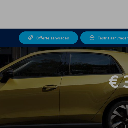
d
Offerte aanvragen
Testrit aanvrage
€