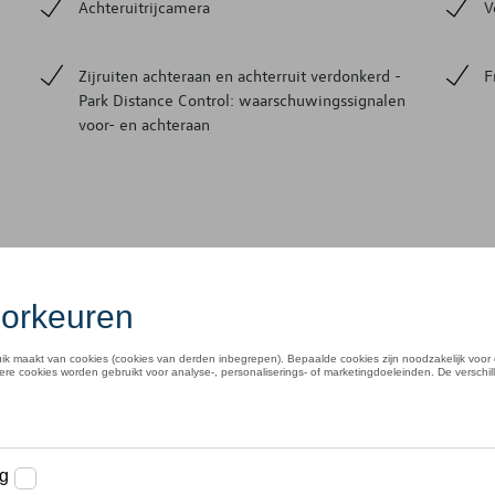
Achteruitrijcamera
V
Zijruiten achteraan en achterruit verdonkerd -
F
Park Distance Control: waarschuwingssignalen
voor- en achteraan
lo Life
Tijdens jo