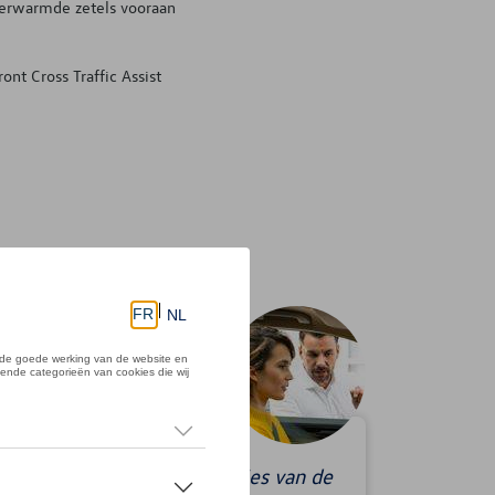
erwarmde zetels vooraan
ront Cross Traffic Assist
uw testrit kan je alle sensaties van de