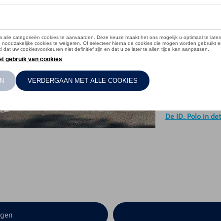
auto voel
De ID. Polo in det
agen