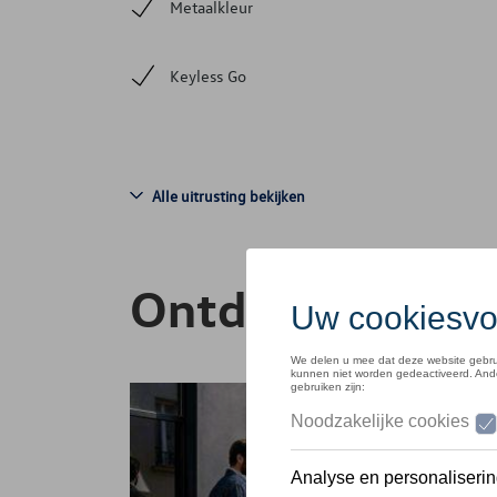
Metaalkleur
Keyless Go
Alle uitrusting bekijken
Ontdek de ID. Po