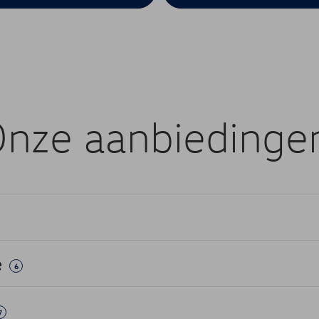
nze aanbiedinge
e
6
7