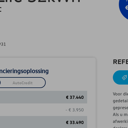
f
931
REF
ncieringsoplossing
AutoCredit
Voor di
€
37.440
gedetai
geprese
-
€
3.950
Als u m
afwerki
€
33.490