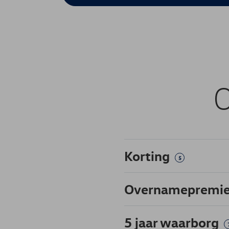
O
Korting
5
Overnamepremi
5 jaar waarborg