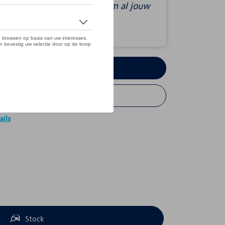
en. We nemen ook de tijd om al jouw
vragen te beantwoorden.
Testrit aanvragen
Offerte aanvragen
ails
Stock