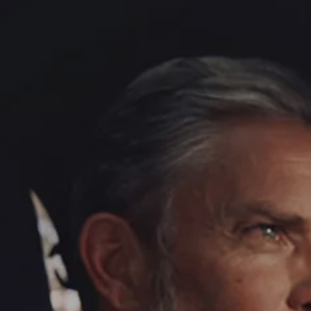
Fiscalité optimale
Nos offres
Diplomatic Sales
Contrat de service weCare
Mobilité Électrique
Nos modèles électriques
ID. EVERY1
ID. Polo
ID. Cross
ID.3 Neo
ID.3
ID.4
ID.4 GTX
ID.5
ID.5 GTX
ID.7 Tourer
ID.7
ID. Buzz
ID. Buzz Cargo
Autonomie
Recharge
Avantages
Batteries
Entretien
Simulez votre temps de recharge