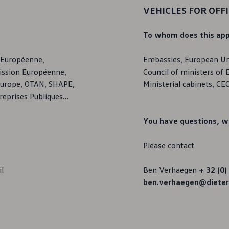
VEHICLES FOR OFFI
To whom does this app
 Européenne,
Embassies, European Un
ission Européenne,
Council of ministers o
’Europe, OTAN, SHAPE,
Ministerial cabinets, CEO
reprises Publiques…
You have questions, wou
Please contact
il
Ben Verhaegen
+ 32 (0
ben.verhaegen@dieter