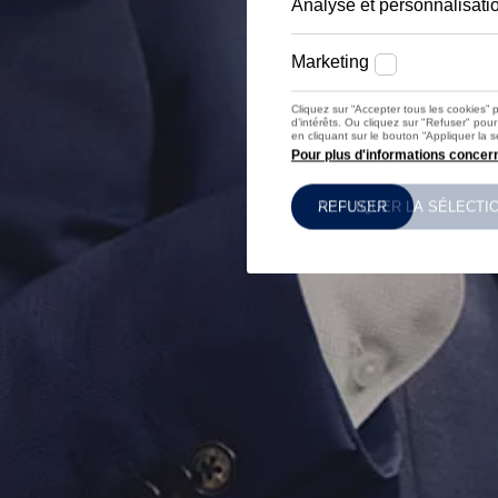
Roues et pneus
Volkswagen Assistance
Contrat de service weCare
Accessoires
Accessoires spécifiques au modèle
Protection pour l’intérieur et l’extérieur
Solutions pour le transport et les bagages
Équipements électroniques et produits de dive
Personnalisation
Options numériques
Trouver des services pour votre modèle
Applications Volkswagen, connexion et boutiq
Connecter un téléphone mobile au véhicule
Mises à jour pour les logiciels, les cartes et la ra
Informations client
Manuel digital
Témoins d’alerte
Actions de rappel
Garanties
Recyclage
Carburant diesel XTL
Déclarations de conformité et déclarations de
Modèles précédents
Citadines
Classe compacte