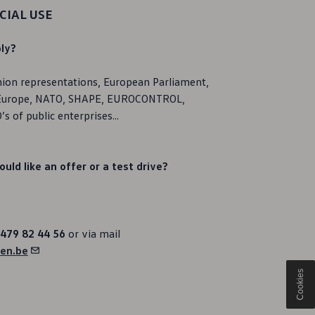
CIAL USE
ly?
ion representations, European Parliament,
f Europe, NATO, SHAPE, EUROCONTROL,
’s of public enterprises...
ld like an offer or a test drive?
) 479 82 44 56
or via mail
en.be
Cookies