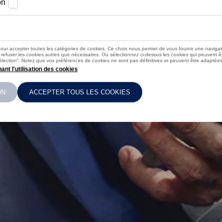
rtissement
ue
dio
s composants