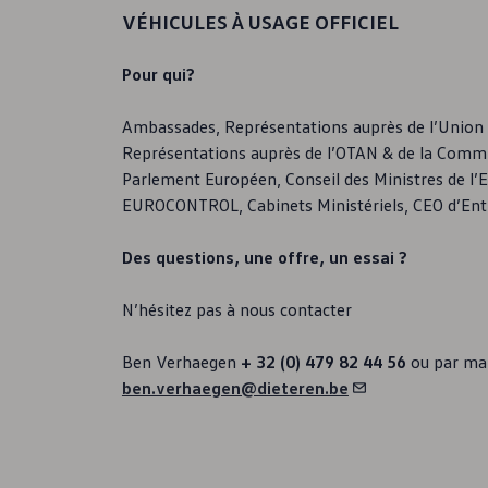
Légendes vivantes
VÉHICULES À USAGE OFFICIEL
Volkswagen Wallpapers
Inscription à la Newsletter
Pour qui?
Belgian VW Club
VW Bus Ride
ID. Drivers Club
Ambassades, Représentations auprès de l’Union
Êtes-vous concessionnaire
Représentations auprès de l’OTAN & de la Comm
Jobs
Volkswagen & River Cleanup
Parlement Européen, Conseil des Ministres de l
Véhicules Utilitaires
EUROCONTROL, Cabinets Ministériels, CEO d’Ent
Des questions, une offre, un essai ?
N’hésitez pas à nous contacter
Ben Verhaegen
+ 32 (0) 479 82 44 56
ou par ma
ben.verhaegen@dieteren.be