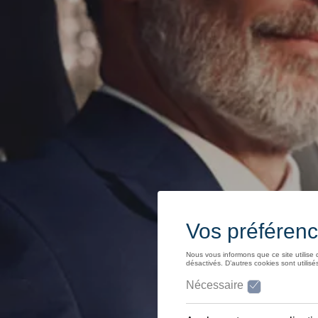
Simulez votre autonomie
D'Ieteren Energy
Simulez vos coûts
Durabilité
Financement
Financement pour Particuliers
AutoCredit
EasyLease
Private Lease
weCare
Insurance
Financement pour Professionnels
Location Long Terme
Renting Financier
Leasing Financier
weCare
Multimobilité
Full Service
Propriétaires et services
Mises à jour logicielles
Service et pièces
Avantages Volkswagen
Révision et contrôle technique
Réparations et contrôles
Huile moteur et liquides