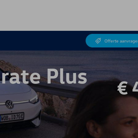
d
Offerte aanvrage
rate Plus
€