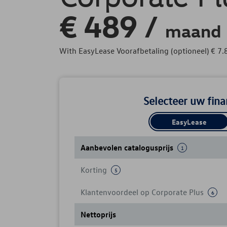
€
489 /
maand
With EasyLease Voorafbetaling (optioneel)
€
7.
Selecteer uw fina
EasyLease
Aanbevolen catalogusprijs
1
Korting
5
Klantenvoordeel op Corporate Plus
6
Nettoprijs