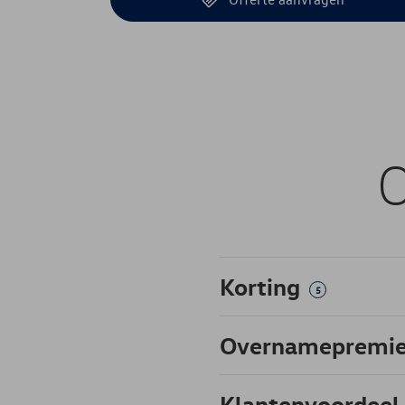
O
Korting
5
Overnamepremi
Klantenvoordeel