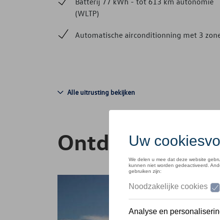
Batterij 77 kWh - tot 613 km autonomie
(WLTP)
Automatische airconditionning met 3 zon
Alle uitrusting bekijken
Ontdek de ID.7 