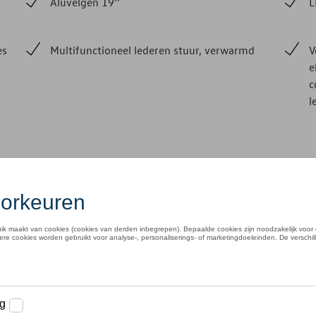
Aluvelgen 19’’
L
es
Multifunctioneel lederen stuur, verwarmd
V
e
c
l
Pro Business Premium
Tijdens jo