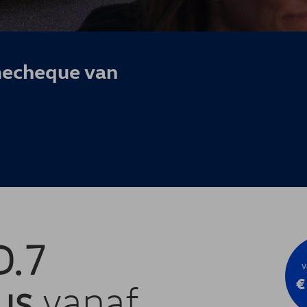
echeque van
D.7
V
€
us
vanaf