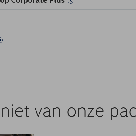
6
9
niet van onze pac