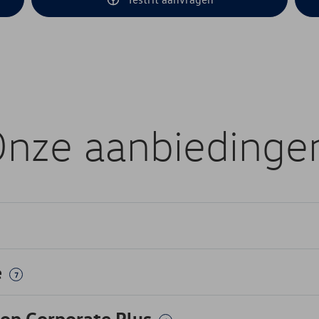
nze aanbiedinge
e
7
 op Corporate Plus