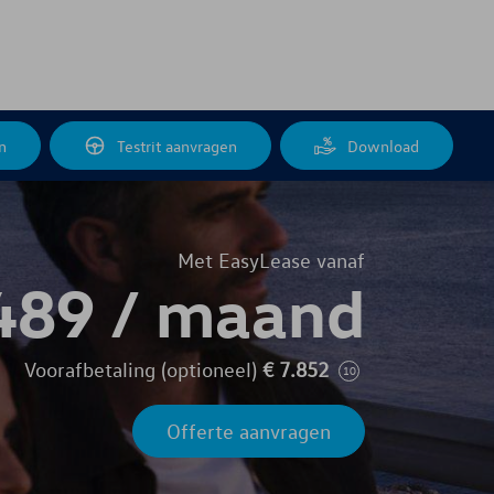
n
Testrit aanvragen
Download
Met EasyLease vanaf
489 /
maand
Voorafbetaling (optioneel)
€
7.852
10
Offerte aanvragen