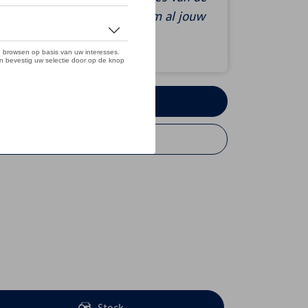
en. We nemen ook de tijd om al jouw
vragen te beantwoorden.
Testrit aanvragen
Offerte aanvragen
Stock