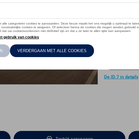
auto voel
De ID.7 in details
Testrit aanvragen