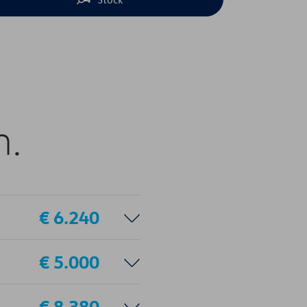
n.
€ 6.240
€ 5.000
€ 8.380