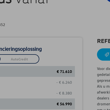
852
REF
ncieringsoplossing
AutoCredit
Voor di
€
71.610
gedetai
geprese
-
€
6.240
Als u m
afwerki
-
€
8.380
dealers
€
56.990
dromen 
om u te