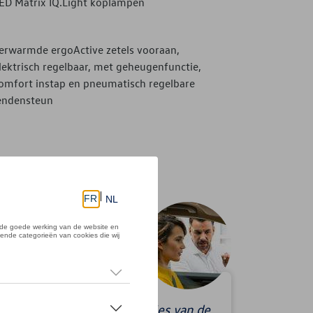
ED Matrix IQ.Light koplampen
erwarmde ergoActive zetels vooraan,
lektrisch regelbaar, met geheugenfunctie,
omfort instap en pneumatisch regelbare
endensteun
uw testrit kan je alle sensaties van de