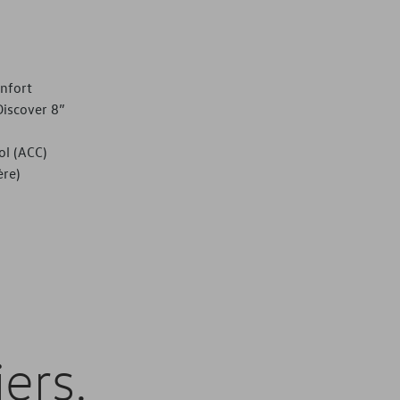
nfort
iscover 8”
ol (ACC)
ère)
ers.