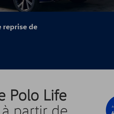
 reprise de
e Polo Life
à partir de
A