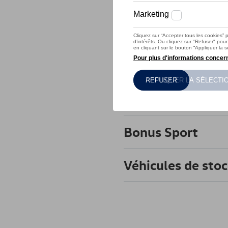
Remise
5
Prime de reprise
Bonus DSG
Bonus Sport
Véhicules de sto