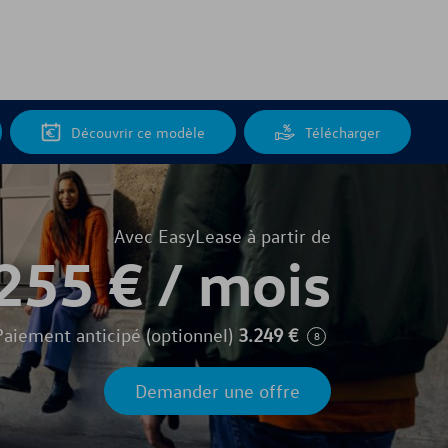
Découvrir ce modèle
Télécharger
Avec EasyLease à partir de
255
€
/
mois
Paiement anticipé (optionnel)
3.249
€
8
Demander une offre