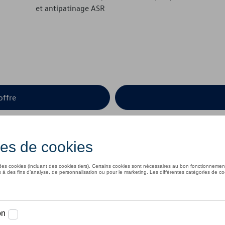
et antipatinage ASR
offre
Nos offres.