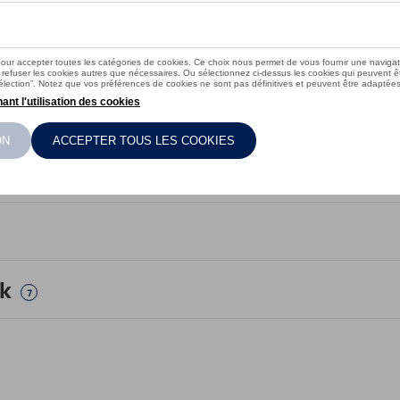
6
ck
7