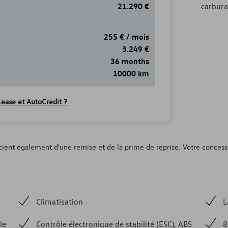
21.290
€
carbura
255
€
/
mois
3.249
€
36 months
10000 km
ease et AutoCredit ?
icient également d'une remise et de la prime de reprise. Votre concessi
Climatisation
L
le
Contrôle électronique de stabilité (ESC), ABS
8