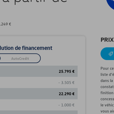
3.249
€
PRI
olution de financement
AutoCredit
Pour ce
25.795
€
liste d
dans la
- 3.505
€
constat
finitio
22.290
€
concess
- 1.000
€
le véhi
vous ai