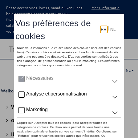
Beste accessoires-lovers, vanaf nu kan u het
Meer informatie
hele accessoire assortiment van uw
favoriete merk terugvinden in de online
catalogus. Deze kunnen steeds besteld
worden via uw dealer.
Toggle navigation
NL
Welkom
>
Voor u
>
Cycling Collectie
>
Kleding
> Vrouwen
Volkswagen Collectie
(30)
GTI Collectie
(45)
ID Collectie
(22)