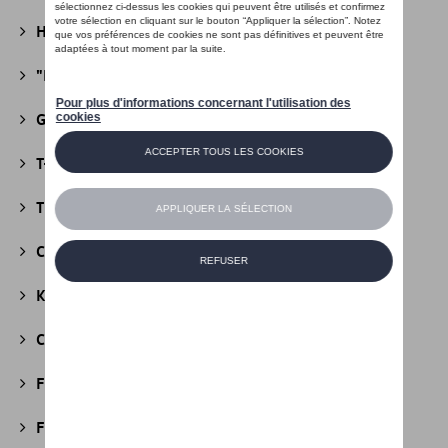
Heritage Collectie
(13)
"R" Collectie
(19)
Golf Collectie
(24)
T-Roc Collectie
(18)
Tiguan Collectie
(5)
California Collectie
(18)
Kids Collectie
(5)
Cobi
(10)
Fire & Ice Collectie
(3)
Football Collectie
(5)