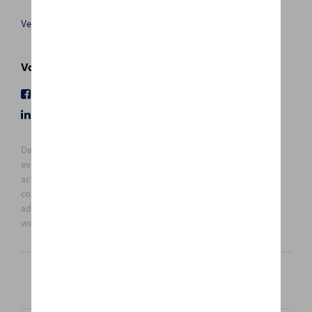
Verkoopsvoorwaarden
Volg Ons
Facebook
Youtube
LinkedIn
Instagram
De prijzen op deze site zijn adviesprijzen (incl. btw), exclusief
eventuele installatiekosten. Voor meer informatie over de
actuele verkoopprijs en de eventuele installatiekosten kunt u
contact opnemen met uw concessiehouder / agent. De
adviesprijzen kunnen zonder voorafgaande kennisgeving
worden gewijzigd.
Nederlands
Français