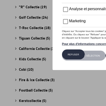
"R" Collectie
(19)
Golf Collectie
(24)
T-Roc Collectie
(18)
Tiguan Collectie
(5)
California Collectie
(18)
Kids Collectie
(5)
Cobi
(10)
Fire & Ice Collectie
(3)
Football Collectie
(5)
Kerstcollectie
(5)