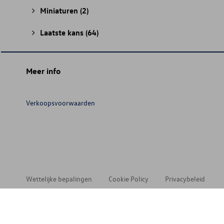
Miniaturen
(2)
Laatste kans
(64)
Meer info
Verkoopsvoorwaarden
Wettelijke bepalingen
Cookie Policy
Privacybeleid
© 202