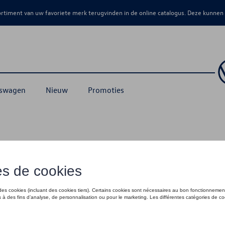
sortiment van uw favoriete merk terugvinden in de online catalogus. Deze kunnen
kswagen
Nieuw
Promoties
ng Collectie