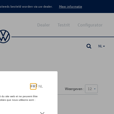
 steeds besteld worden via uw dealer.
Meer informatie
Dealer
Testrit
Configurator
NL
Weergeven :