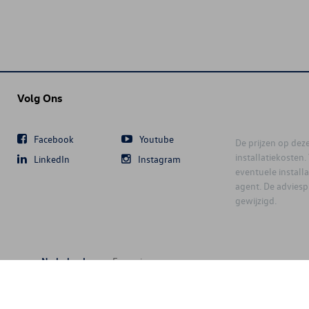
Volg Ons
Facebook
Youtube
De prijzen op deze 
installatiekosten
LinkedIn
Instagram
eventuele instal
agent. De advies
gewijzigd.
Nederlands
Français
6 D'Ieteren Automotive SA/NV. Tous droits réservés / Alle rechten voorbeh