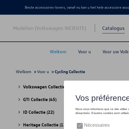
Beste accessoires-lovers, vanaf nu kan u het hele accessoire as
Modellen (Volkswagen WEBSITE)
Catalogus
Welkom
Voor u
Voor uw Vol
Welkom
>
Voor u
> Cycling Collectie
Cycli
Volkswagen Collectie
(30)
GTI Collectie
(45)
ID Collectie
(22)
Heritage Collectie
(13)