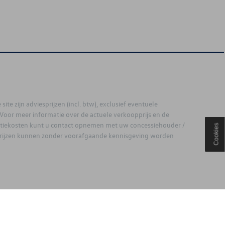
site zijn adviesprijzen (incl. btw), exclusief eventuele
. Voor meer informatie over de actuele verkoopprijs en de
latiekosten kunt u contact opnemen met uw concessiehouder /
Cookies
prijzen kunnen zonder voorafgaande kennisgeving worden
ouden.