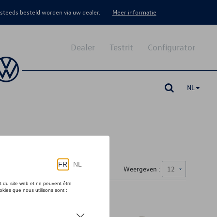
 steeds besteld worden via uw dealer.
Meer informatie
Dealer
Testrit
Configurator
NL
Weergeven :