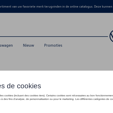
sortiment van uw favoriete merk terugvinden in de online catalogus. Deze kunnen
kswagen
Nieuw
Promoties
llectie