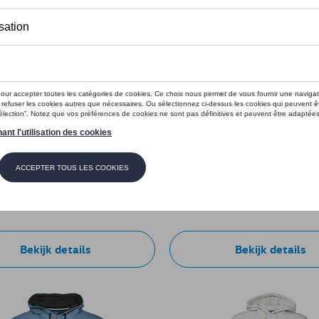
t hat ID logo, wit
VW draadloze oortjes met B
e: 11A084308 084
Referentie: 11G087626
€ 75,00
Bekijk details
Bekijk details