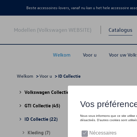
Beste accessoires-lovers, vanaf nu kan u het hele accessoire as
Modellen (Volkswagen WEBSITE)
Catalogus
Welkom
Voor u
Voor uw Vol
Welkom
>
Voor u
> ID Collectie
ID Co
Volkswagen Collectie
(30)
GTI Collectie
(45)
ID Collectie
(22)
Kleding
(7)