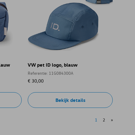
blauw
VW pet ID logo, blauw
Referentie: 11G084300A
€ 30,00
Bekijk details
1
2
»