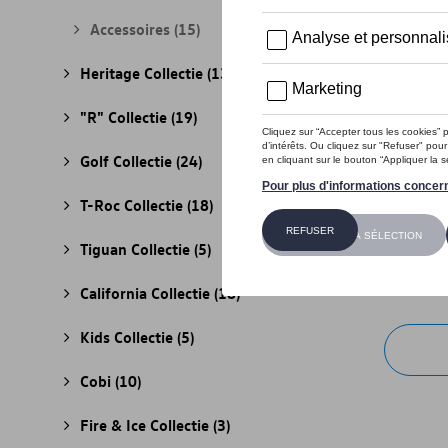
Accessoires
(15)
Heritage Collectie
(13)
"R" Collectie
(19)
Golf Collectie
(24)
T-Roc Collectie
(18)
VW bucke
Tiguan Collectie
(5)
Referenti
€ 35,01
California Collectie
(18)
Kids Collectie
(5)
Cobi
(10)
Fire & Ice Collectie
(3)