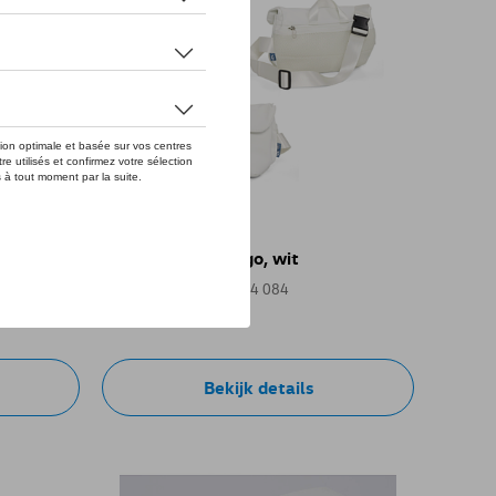
luetooth
VW heuptas ID logo, wit
Referentie: 11A087314 084
€ 35,01
Bekijk details