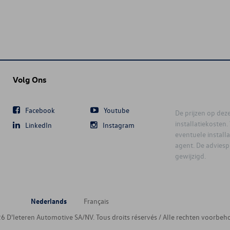
Volg Ons
Facebook
Youtube
De prijzen op deze 
installatiekosten
LinkedIn
Instagram
eventuele instal
agent. De advies
gewijzigd.
Nederlands
Français
6 D'Ieteren Automotive SA/NV. Tous droits réservés / Alle rechten voorbeh