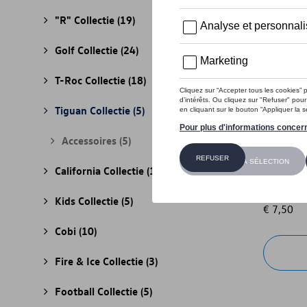
"R" Collectie
(19)
Golf Collectie
(24)
T-Roc Collectie
(18)
Tiguan Collectie
(5)
Accessoires
(5)
California Collectie
(18)
VW A5 no
Referenti
Kids Collectie
(5)
€ 7,50
Cobi
(10)
Fire & Ice Collectie
(3)
Football Collectie
(5)