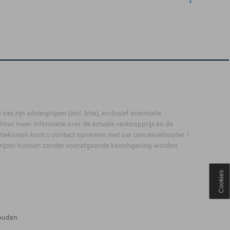
site zijn adviesprijzen (incl. btw), exclusief eventuele
. Voor meer informatie over de actuele verkoopprijs en de
latiekosten kunt u contact opnemen met uw concessiehouder /
prijzen kunnen zonder voorafgaande kennisgeving worden
Cookies
ouden.