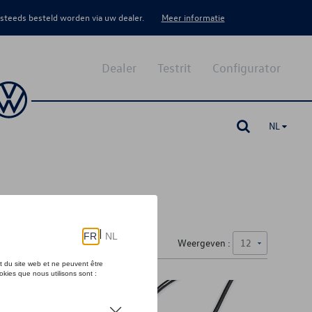
 steeds besteld worden via uw dealer.
Meer informatie
Dealer
Testrit
Configurator
NL
Weergeven :