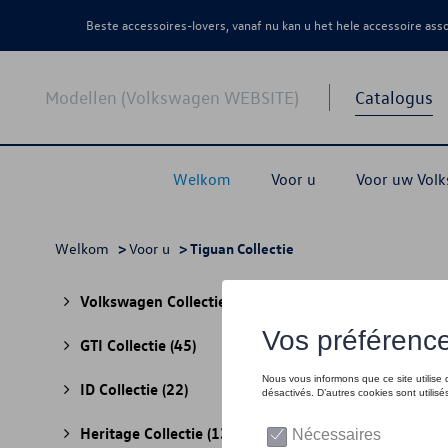
Beste accessoires-lovers, vanaf nu kan u het hele accessoire as
Modellen (Volkswagen WEBSITE)
Catalogus
Welkom
Voor u
Voor uw Vol
Welkom
>
Voor u
> Tiguan Collectie
Tigu
Volkswagen Collectie
(30)
GTI Collectie
(45)
ID Collectie
(22)
Heritage Collectie
(13)