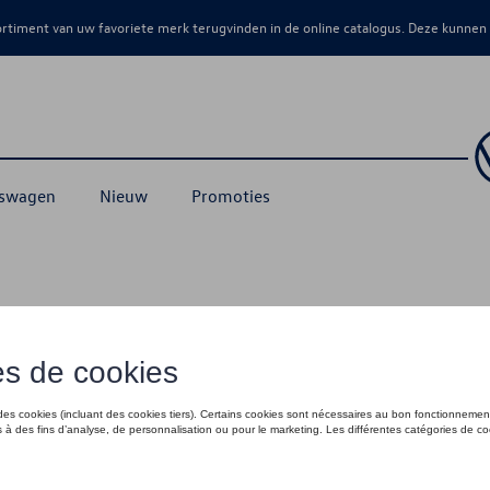
sortiment van uw favoriete merk terugvinden in de online catalogus. Deze kunnen
kswagen
Nieuw
Promoties
an Collectie