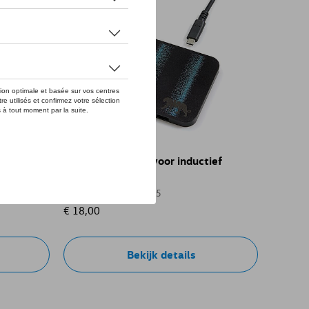
VW batterijlader voor inductief
opladen Tiguan
Referentie: 571087625
€ 18,00
Bekijk details