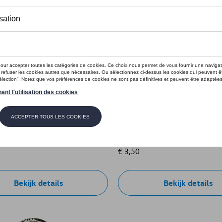
titieboekje Tiguan
VW balpen Tiguan
e: 571087216
Referentie: 571087210 041
€ 3,50
Bekijk details
Bekijk details