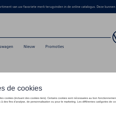
sortiment van uw favoriete merk terugvinden in de online catalogus. Deze kunnen
kswagen
Nieuw
Promoties
ball Collectie