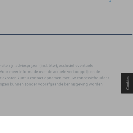
site zijn adviesprijzen (incl. btw), exclusief eventuele
. Voor meer informatie over de actuele verkoopprijs en de
latiekosten kunt u contact opnemen met uw concessiehouder /
Cookies
prijzen kunnen zonder voorafgaande kennisgeving worden
ouden.