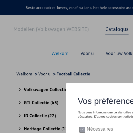
Beste accessoires-lovers, vanaf nu kan u het hele accessoire as
Modellen (Volkswagen WEBSITE)
Catalogus
Welkom
Voor u
Voor uw Vol
Welkom
>
Voor u
> Football Collectie
Foot
Volkswagen Collectie
(30)
GTI Collectie
(45)
ID Collectie
(22)
Heritage Collectie
(13)