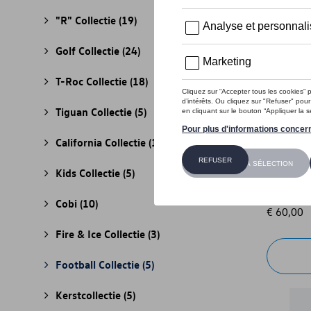
"R" Collectie
(19)
Golf Collectie
(24)
T-Roc Collectie
(18)
Tiguan Collectie
(5)
California Collectie
(18)
VW hoodi
Kids Collectie
(5)
blauw
Referenti
Cobi
(10)
€ 60,00
Fire & Ice Collectie
(3)
Football Collectie
(5)
Kerstcollectie
(5)