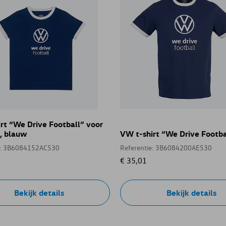
rt “We Drive Football” voor
, blauw
VW t-shirt “We Drive Footba
e: 3B6084152AC530
Referentie: 3B6084200AE530
€ 35,01
Bekijk details
Bekijk details