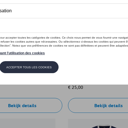
e “We Drive Football”,
VW mok “We Drive Football
e: 3B6084130AE530
Referentie: 3B6069601 530
€ 25,00
Bekijk details
Bekijk details