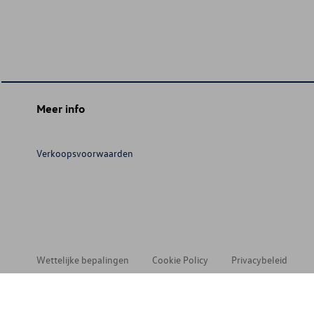
Meer info
Verkoopsvoorwaarden
Wettelijke bepalingen
Cookie Policy
Privacybeleid
© 202