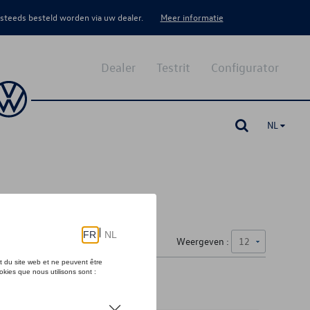
 steeds besteld worden via uw dealer.
Meer informatie
Dealer
Testrit
Configurator
NL
Weergeven :