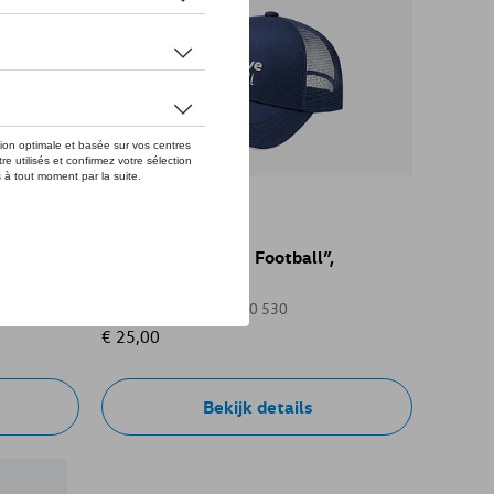
VW pet “We Drive Football”,
”, blauw
donkerblauw
Referentie: 3B6084300 530
€ 25,00
Bekijk details