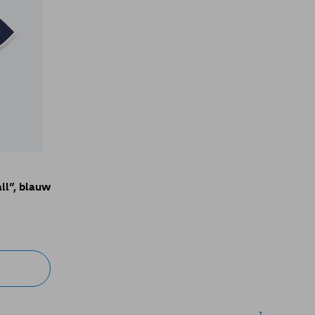
ll”, blauw
1