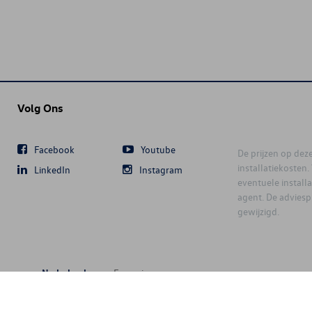
Volg Ons
Facebook
Youtube
De prijzen op deze 
installatiekosten
LinkedIn
Instagram
eventuele instal
agent. De advies
gewijzigd.
Nederlands
Français
6 D'Ieteren Automotive SA/NV. Tous droits réservés / Alle rechten voorbeh