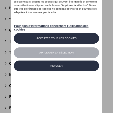
Heritage Collectie
(13)
"R" Collectie
(19)
Golf Collectie
(24)
T-Roc Collectie
(18)
Tiguan Collectie
(5)
California Collectie
(18)
Kids Collectie
(5)
Cobi
(10)
Fire & Ice Collectie
(3)
Football Collectie
(5)