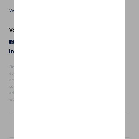
Verkoopsvoorwaarden
Volg Ons
Facebook
Youtube
LinkedIn
Instagram
De prijzen op deze site zijn adviesprijzen (incl. btw), exclusief
eventuele installatiekosten. Voor meer informatie over de
actuele verkoopprijs en de eventuele installatiekosten kunt u
contact opnemen met uw concessiehouder / agent. De
adviesprijzen kunnen zonder voorafgaande kennisgeving
worden gewijzigd.
Nederlands
Français