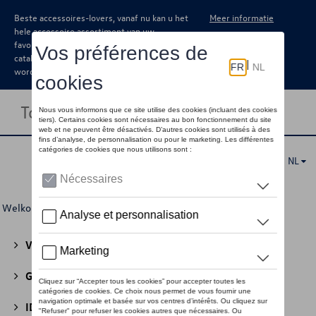
Beste accessoires-lovers, vanaf nu kan u het
Meer informatie
hele accessoire assortiment van uw
favoriete merk terugvinden in de online
catalogus. Deze kunnen steeds besteld
worden via uw dealer.
Toggle navigation
NL
Welkom
>
Voor u
>
Cycling Collectie
> Packs
Volkswagen Collectie
(30)
GTI Collectie
(45)
ID Collectie
(22)