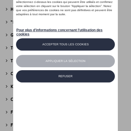
Heritage Collectie
(13)
"R" Collectie
(19)
Golf Collectie
(24)
T-Roc Collectie
(18)
Tiguan Collectie
(5)
California Collectie
(18)
Kids Collectie
(5)
Cobi
(10)
Fire & Ice Collectie
(3)
Football Collectie
(5)