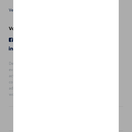
Verkoopsvoorwaarden
Volg Ons
Facebook
Youtube
LinkedIn
Instagram
De prijzen op deze site zijn adviesprijzen (incl. btw), exclusief
eventuele installatiekosten. Voor meer informatie over de
actuele verkoopprijs en de eventuele installatiekosten kunt u
contact opnemen met uw concessiehouder / agent. De
adviesprijzen kunnen zonder voorafgaande kennisgeving
worden gewijzigd.
Nederlands
Français