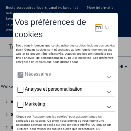
Beste accessoires-lovers, vanaf nu kan u het
Meer informatie
hele accessoire assortiment van uw
favoriete merk terugvinden in de online
catalogus. Deze kunnen steeds besteld
worden via uw dealer.
Toggle navigation
NL
Welkom
>
Voor u
>
SEAT
> Miniaturen
Volkswagen Collectie
(30)
GTI Collectie
(45)
ID Collectie
(22)