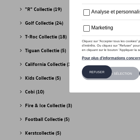
"R" Collectie
(19)
Golf Collectie
(24)
T-Roc Collectie
(18)
Tiguan Collectie
(5)
California Collectie
(18)
Kids Collectie
(5)
Cobi
(10)
Fire & Ice Collectie
(3)
Football Collectie
(5)
Kerstcollectie
(5)