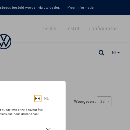
 steeds besteld worden via uw dealer.
Meer informatie
Dealer
Testrit
Configurator
NL
Weergeven :