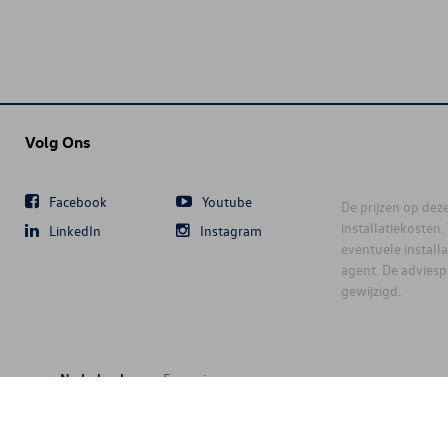
Volg Ons
Facebook
Youtube
De prijzen op deze 
installatiekosten
LinkedIn
Instagram
eventuele instal
agent. De advies
gewijzigd.
Nederlands
Français
6 D'Ieteren Automotive SA/NV. Tous droits réservés / Alle rechten voorbeh