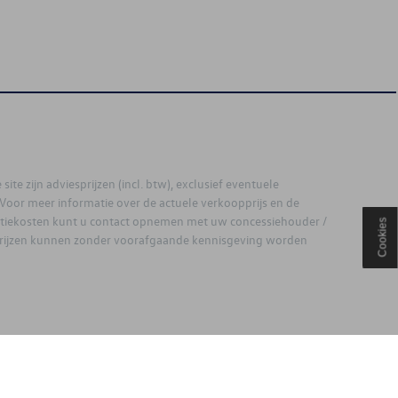
site zijn adviesprijzen (incl. btw), exclusief eventuele
. Voor meer informatie over de actuele verkoopprijs en de
latiekosten kunt u contact opnemen met uw concessiehouder /
Cookies
prijzen kunnen zonder voorafgaande kennisgeving worden
ouden.