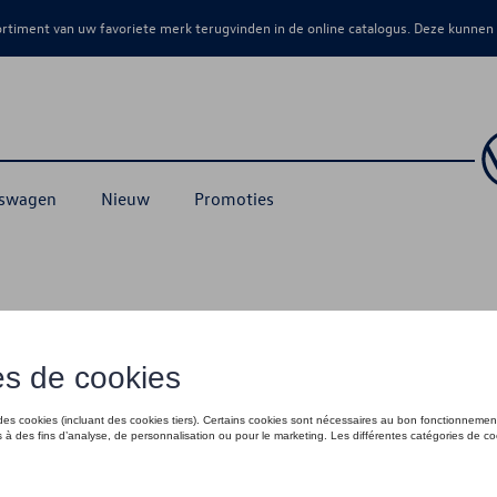
sortiment van uw favoriete merk terugvinden in de online catalogus. Deze kunnen
kswagen
Nieuw
Promoties
T