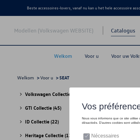
Beste accessoires-lovers, vanaf nu kan u het hele accessoire as
Modellen (Volkswagen WEBSITE)
Catalogus
Welkom
Voor u
Voor uw Vol
Welkom
>
Voor u
> SEAT
SEA
Volkswagen Collectie
(30)
GTI Collectie
(45)
ID Collectie
(22)
Heritage Collectie
(13)