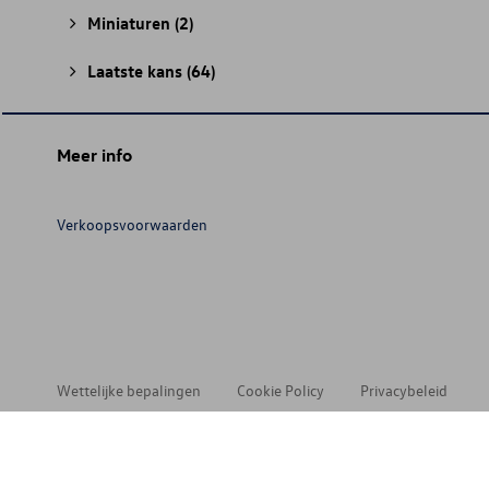
Miniaturen
(2)
Laatste kans
(64)
Meer info
Verkoopsvoorwaarden
Wettelijke bepalingen
Cookie Policy
Privacybeleid
© 202