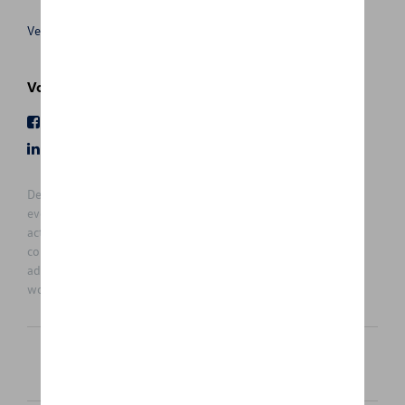
Verkoopsvoorwaarden
Volg Ons
Facebook
Youtube
LinkedIn
Instagram
De prijzen op deze site zijn adviesprijzen (incl. btw), exclusief
eventuele installatiekosten. Voor meer informatie over de
actuele verkoopprijs en de eventuele installatiekosten kunt u
contact opnemen met uw concessiehouder / agent. De
adviesprijzen kunnen zonder voorafgaande kennisgeving
worden gewijzigd.
Nederlands
Français