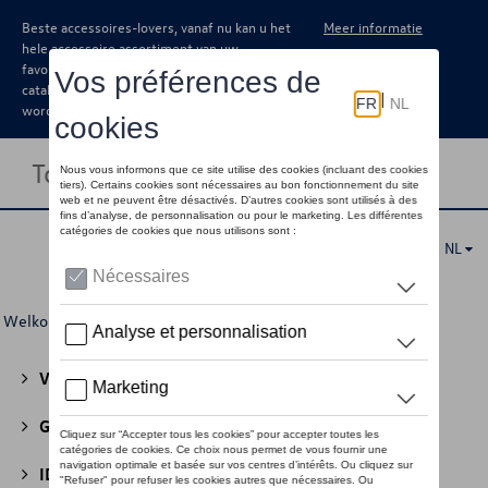
Beste accessoires-lovers, vanaf nu kan u het
Meer informatie
hele accessoire assortiment van uw
favoriete merk terugvinden in de online
catalogus. Deze kunnen steeds besteld
worden via uw dealer.
Toggle navigation
NL
Welkom
>
Voor u
>
Business Collectie
>
Accessoires
> Leer
Volkswagen Collectie
(30)
GTI Collectie
(45)
ID Collectie
(22)