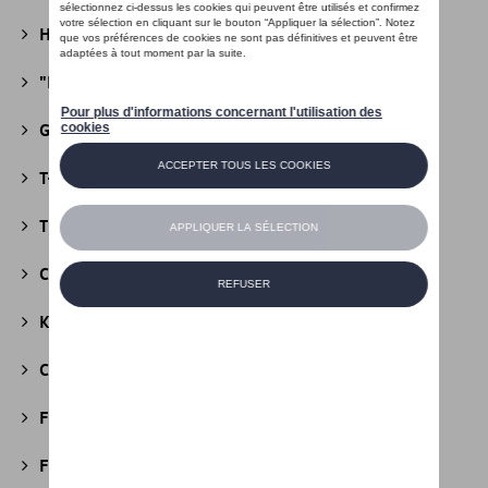
Heritage Collectie
(13)
"R" Collectie
(19)
Golf Collectie
(24)
T-Roc Collectie
(18)
Tiguan Collectie
(5)
California Collectie
(18)
Kids Collectie
(5)
Cobi
(10)
Fire & Ice Collectie
(3)
Football Collectie
(5)