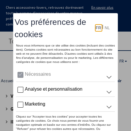
Chers accessoires-lovers, retrouvez dorénavant
En savoir plus
toute la gamme d’accessoires de votre marque
préférée sous forme de catalogue à
commander auprès de votre concessionaire.
Toggle navigation
FR
Accueil
>
Pour vous
>
Business Collection
>
Accessoires
> Cuir
Volkswagen Collection
(30)
GTI Collection
(45)
ID Collection
(22)