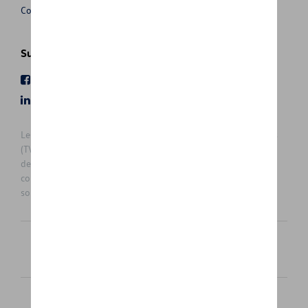
Conditions de vente
Suivez nous
Facebook
Youtube
LinkedIn
Instagram
Les prix affichés sur le présent site sont des prix recommandés
(TVAc), hors éventuels frais de montage. Pour connaitre le prix
de vente actuel et les éventuels frais de montage, veuillez
contacter votre concessionnaire/agent. Les prix recommandés
sont sujets à des changements sans préavis.
Français
Nederlands
Cookie Policy