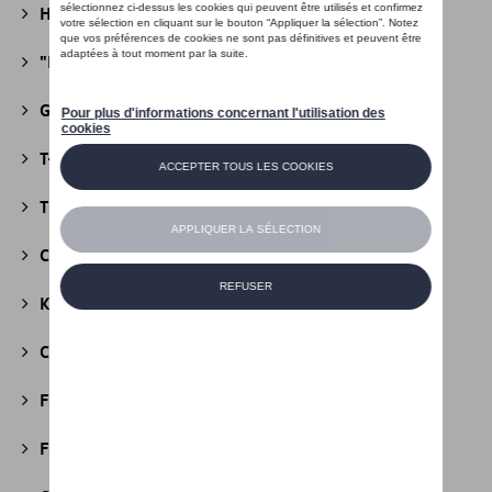
Héritage Collection
(13)
"R" Collection
(19)
Golf Collection
(24)
T-Roc Collection
(18)
Tiguan Collection
(5)
California Collection
(18)
Kids Collection
(5)
Cobi
(10)
Fire & Ice Collection
(3)
Football Collection
(5)