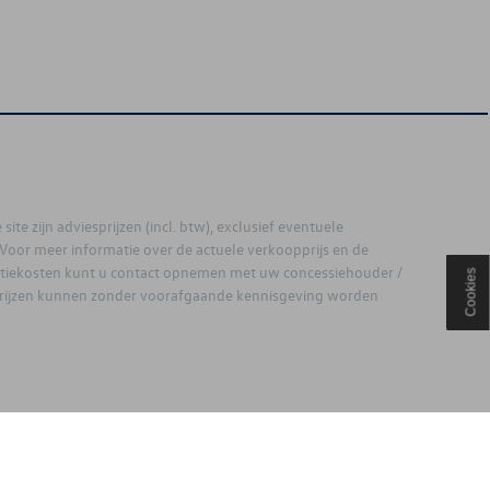
site zijn adviesprijzen (incl. btw), exclusief eventuele
. Voor meer informatie over de actuele verkoopprijs en de
latiekosten kunt u contact opnemen met uw concessiehouder /
Cookies
prijzen kunnen zonder voorafgaande kennisgeving worden
ouden.