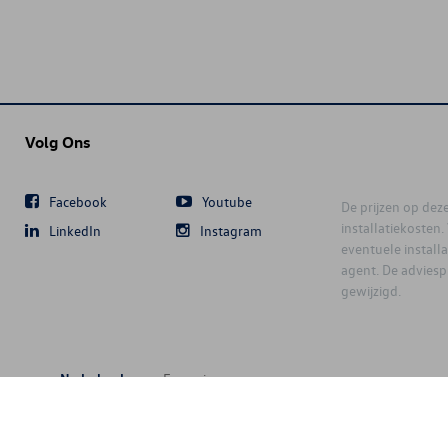
Volg Ons
Facebook
Youtube
De prijzen op deze 
installatiekosten
LinkedIn
Instagram
eventuele instal
agent. De advies
gewijzigd.
Nederlands
Français
6 D'Ieteren Automotive SA/NV. Tous droits réservés / Alle rechten voorbeh