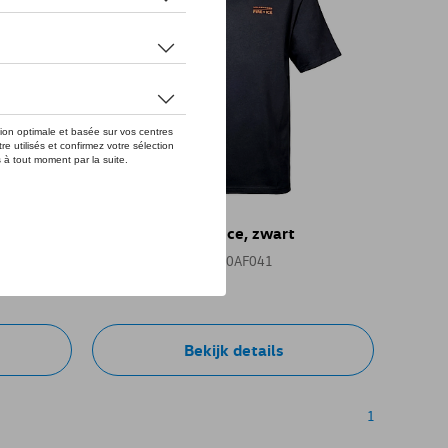
VW t-shirt Fire & Ice, zwart
Referentie: 10B084200AF041
€ 105,00
Bekijk details
1