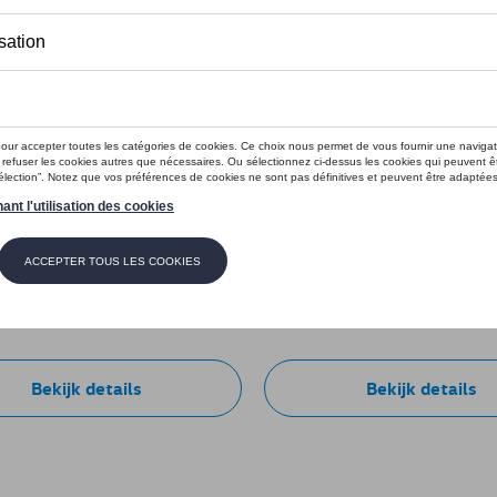
e Fire & Ice, zwart
VW pet Fire & Ice, zwart
e: 10B084130AF041
Referentie: 10B084300
€ 80,01
Bekijk details
Bekijk details