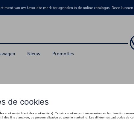
sortiment van uw favoriete merk terugvinden in de online catalogus. Deze kunnen
kswagen
Nieuw
Promoties
& Ice Collectie