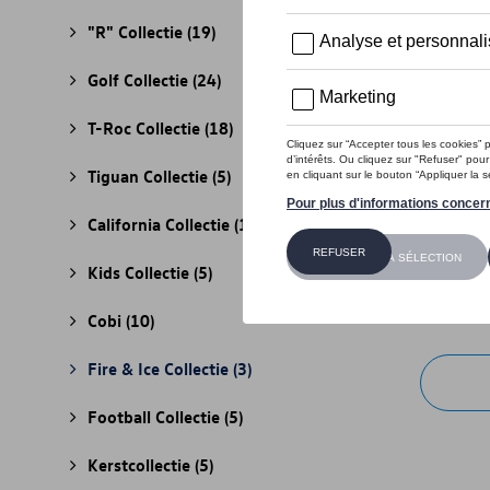
"R" Collectie
(19)
Golf Collectie
(24)
T-Roc Collectie
(18)
Tiguan Collectie
(5)
California Collectie
(18)
VW hoodi
Kids Collectie
(5)
Referenti
€ 195,00
Cobi
(10)
Fire & Ice Collectie
(3)
Football Collectie
(5)
Kerstcollectie
(5)