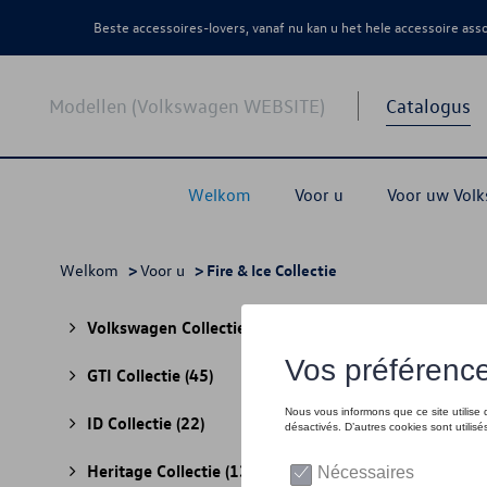
Beste accessoires-lovers, vanaf nu kan u het hele accessoire as
Modellen (Volkswagen WEBSITE)
Catalogus
Welkom
Voor u
Voor uw Vol
Welkom
>
Voor u
> Fire & Ice Collectie
Fire 
Volkswagen Collectie
(30)
GTI Collectie
(45)
ID Collectie
(22)
Heritage Collectie
(13)