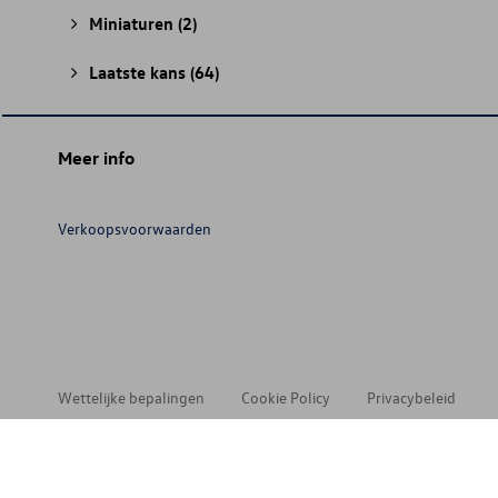
Miniaturen
(2)
Laatste kans
(64)
Meer info
Verkoopsvoorwaarden
Wettelijke bepalingen
Cookie Policy
Privacybeleid
© 202