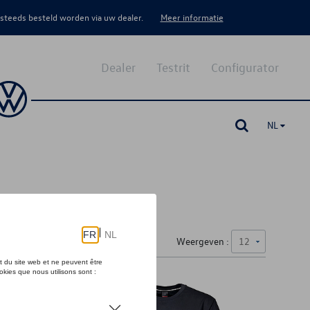
 steeds besteld worden via uw dealer.
Meer informatie
Dealer
Testrit
Configurator
NL
Weergeven :