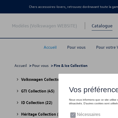
Chers accessoires-lovers, retrouvez dorénavant toute la g
Modèles (Volkswagen WEBSITE)
Catalogue
Accueil
Pour vous
Pour votre
Accueil
>
Pour vous
> Fire & Ice Collection
Fire 
Volkswagen Collection
(30)
GTI Collection
(45)
ID Collection
(22)
Héritage Collection
(13)