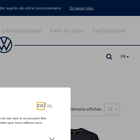
er auprès de votre concessionaire.
En savoir plus
Concessionnaire
Faire un essai
Configurateur
FR
Nombre d'éléments affichés :