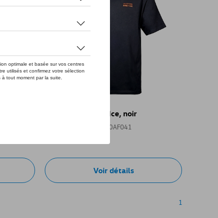
ce, noir
T-shirt VW Fire & Ice, noir
Référence: 10B084200AF041
105,00 €
Voir détails
1