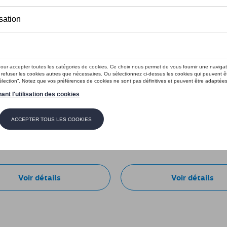
e VW Fire & Ice, noire
Sweat à capuche VW Fire & I
: 10B084300
Référence: 10B084130AF041
195,00 €
Voir détails
Voir détails