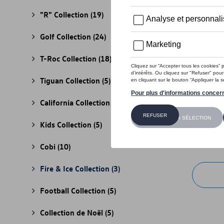
"R" Collection
(19)
Golf Collection
(24)
T-Roc Collection
(18)
Tiguan Collection
(5)
California Collection
(18)
Casquett
Kids Collection
(5)
Référence
80,01 €
Cobi
(10)
Fire & Ice Collection
(3)
Football Collection
(5)
Collection de Noël
(5)