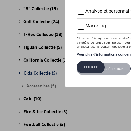
"R" Collectie
(19)
Golf Collectie
(24)
T-Roc Collectie
(18)
Tiguan Collectie
(5)
California Collectie
(18)
Kids Collectie
(5)
Accessoires
(5)
Cobi
(10)
Fire & Ice Collectie
(3)
Football Collectie
(5)