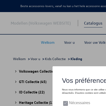
Beste accessoires-lovers, vanaf nu kan u het hele accessoire as
Modellen (Volkswagen WEBSITE)
Catalogus
Welkom
Voor u
Voor uw Vol
Welkom
>
Voor u
>
Kids Collectie
> Kleding
Kled
Volkswagen Collectie
(30)
GTI Collectie
(45)
ID Collectie
(22)
Heritage Collectie
(13)