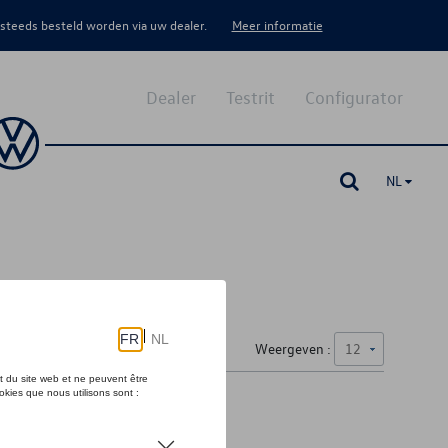
 steeds besteld worden via uw dealer.
Meer informatie
Dealer
Testrit
Configurator
NL
Weergeven :