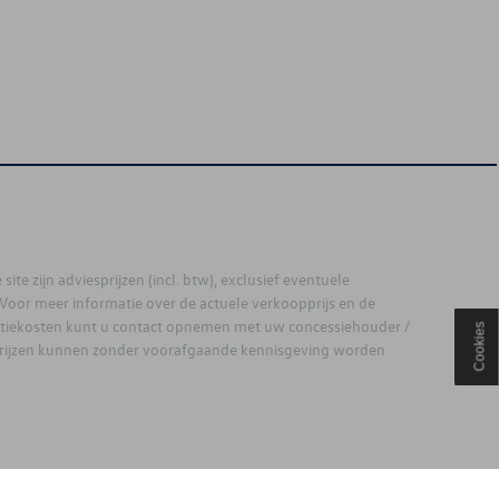
site zijn adviesprijzen (incl. btw), exclusief eventuele
. Voor meer informatie over de actuele verkoopprijs en de
latiekosten kunt u contact opnemen met uw concessiehouder /
Cookies
prijzen kunnen zonder voorafgaande kennisgeving worden