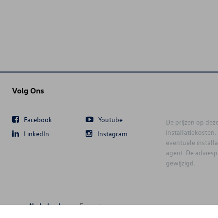
Volg Ons
Facebook
Youtube
De prijzen op deze 
installatiekosten
LinkedIn
Instagram
eventuele instal
agent. De advies
gewijzigd.
Nederlands
Français