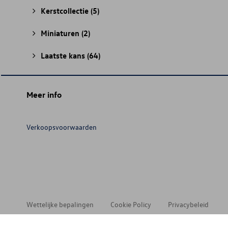
Kerstcollectie
(5)
Miniaturen
(2)
Laatste kans
(64)
Meer info
Verkoopsvoorwaarden
Wettelijke bepalingen
Cookie Policy
Privacybeleid