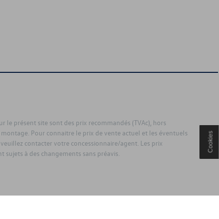
sur le présent site sont des prix recommandés (TVAc), hors
 montage. Pour connaitre le prix de vente actuel et les éventuels
Cookies
 veuillez contacter votre concessionnaire/agent. Les prix
 sujets à des changements sans préavis.
ouden.