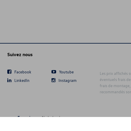
Suivez nous
Facebook
Youtube
Les prix affichés 
éventuels frais de
LinkedIn
Instagram
frais de montage,
recommandés sont
Français
Nederlands
6 D'Ieteren Automotive SA/NV. Tous droits réservés / Alle rechten voorbeh