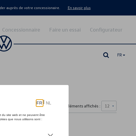
er auprès de votre concessionaire.
En savoir plus
Concessionnaire
Faire un essai
Configurateur
FR
Nombre d'éléments affichés :