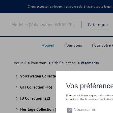
Chers accessoires-lovers, retrouvez dorénavant toute la g
Modèles (Volkswagen WEBSITE)
Catalogue
Accueil
Pour vous
Pour votre
Accueil
>
Pour vous
>
Kids Collection
> Vêtements
Vêt
Volkswagen Collection
(30)
GTI Collection
(45)
ID Collection
(22)
Héritage Collection
(13)