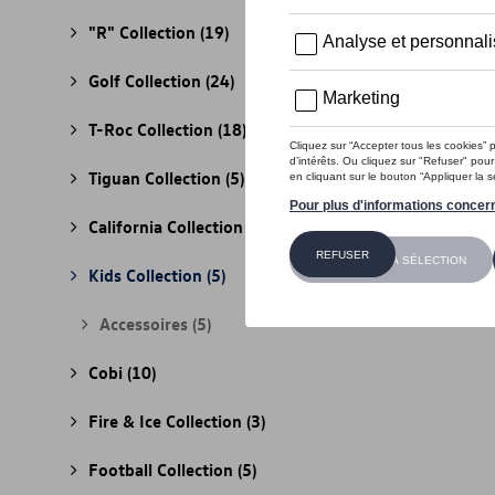
"R" Collection
(19)
Golf Collection
(24)
T-Roc Collection
(18)
Tiguan Collection
(5)
California Collection
(18)
Kids Collection
(5)
Accessoires
(5)
Cobi
(10)
Fire & Ice Collection
(3)
Football Collection
(5)