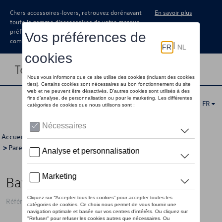
Chers accessoires-lovers, retrouvez dorénavant
En savoir plus
toute la gamme d’accessoires de votre marque
préférée sous forme de catalogue à
commander auprès de votre concessionaire.
Toggle navigation
FR
Accueil
>
Catalogue Volkswagen
>
Confort et protection
>
Pare-boue
> Détail
Bavette garde-boue, arrière
Référence: 5G0075101C