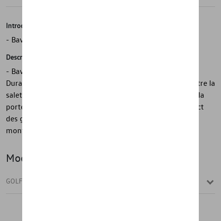
Introduction
- Bavettes arrière Volkswagen d'origine
Description
- Bavettes arrière Volkswagen d'origine - Durables -
Durables - Protègent contre les rayures - Protègent contre la
saleté - Protègent le soubassement, les bas de caisse et la
porte - Réduisent les éclaboussures - Minimisent l'impact
des gravillons - 1 jeu = 2 pièces, arrière - Matériel de
montage inclus
Modèle(s)
GOLF