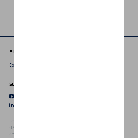
24,50 €
Plus d'informations
Conditions de vente
Suivez nous
Facebook
Youtube
LinkedIn
Instagram
Les prix affichés sur le présent site sont des prix recommandés
(TVAc), hors éventuels frais de montage. Pour connaitre le prix
de vente actuel et les éventuels frais de montage, veuillez