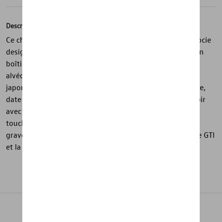
Description
Ce chronographe de la collection GTI de Volkswagen associe
design sportif et finitions haut de gamme. Il dispose d’un
boîtier en acier inoxydable, d’un cadran GTI avec motif
alvéolé et d’aiguilles luminescentes. Son mouvement
japonais Miyota OS 11 assure les fonctions chronographe,
date et affichage précis de l’heure. Le bracelet en cuir noir
avec doublure rouge et motif perforé GTI apporte une
touche dynamique, complété par une boucle en acier IP
gravée GTI. Le fond de boîtier présente un motif de jante GTI
et la montre est étanche jusqu’à 10 ATM.