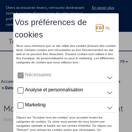
Chers accessoires-lovers, retrouvez dorénavant
En savoir plus
toute la gamme d’accessoires de votre marque
préférée sous forme de catalogue à
commander auprès de votre concessionaire.
Toggle navigation
FR
Accueil
>
Pour vous
>
GTI Collection
>
Accessoires
>
Montres
> Détail
Montre VW GTI, noir/rouge/argent
Référence: 3A5050830