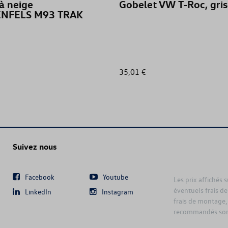
à neige
Gobelet VW T-Roc, gri
NFELS M93 TRAK
GOLF (UNIQUEMENT DE STOCK)
GOLF CABRIOLET
35,01 €
GOLF SPORTSVAN
GOLF VARIANT
GOLF VARIANT (UNIQUEMENT DE S
Suivez nous
ID. BUZZ
Facebook
Youtube
ID.3
Les prix affichés 
éventuels frais de
LinkedIn
Instagram
frais de montage,
ID.4
recommandés sont