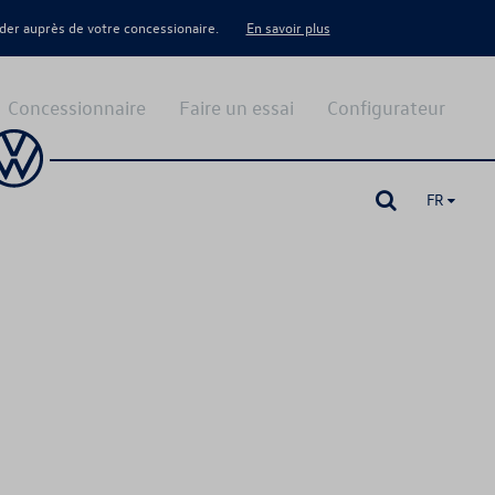
er auprès de votre concessionaire.
En savoir plus
Concessionnaire
Faire un essai
Configurateur
FR