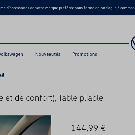
amme d’accessoires de votre marque préférée sous forme de catalogue à command
 Volkswagen
Nouveautés
Promotions
ail
 et de confort), Table pliable
144,99 €