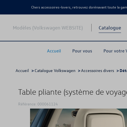
Chers accessoires-lovers, retrouvez dorénavant toute la g
Modèles (Volkswagen WEBSITE)
Catalogue
Accueil
Pour vous
Pour votre
Accueil
>
Catalogue Volkswagen
>
Accessoires divers
> Dét
Table pliante (système de voyage
Référence: 000061124