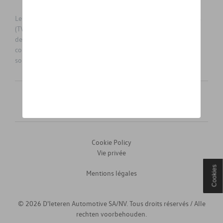
Les prix affichés sur le présent site sont des prix recommandés
(TVAc), hors éventuels frais de montage. Pour connaitre le prix
de vente actuel et les éventuels frais de montage, veuillez
contacter votre concessionnaire/agent. Les prix recommandés
sont sujets à des changements sans préavis.
Français
Nederlands
Cookie Policy
Vie privée
Cookies
Mentions légales
© 2026 D'Ieteren Automotive SA/NV. Tous droits réservés / Alle
rechten voorbehouden.