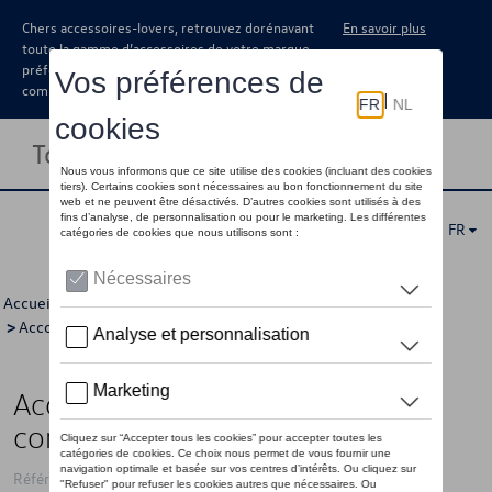
Chers accessoires-lovers, retrouvez dorénavant
En savoir plus
toute la gamme d’accessoires de votre marque
préférée sous forme de catalogue à
commander auprès de votre concessionaire.
Toggle navigation
FR
Accueil
>
Catalogue Volkswagen
>
Confort et protection
>
Accoudoirs centraux
> Détail
Accoudoir central, Noir, avec
compartiment de rangement
Référence: 1S0061123A