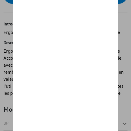
Introduction
Ergonomie parfaite pour un meilleur confort de conduite
Description
Ergonomie parfaite pour un meilleur confort de conduite
Accoudoir central en plastique parfaitement ajusté Pliable,
avec compartiment de rangement intégré Accoudoir
rembourré en tissu Crée un espace supplémentaire Mise en
valeur du véhicule Peut être replié, éliminant l'obstacle à
l'utilisation du frein à main Montage facile, contient toutes
les pièces nécessaires à monter - Avec notice de montage
Modèle(s)
UP!