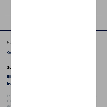
T-ROC (STOCK ONLY)
65,00 €
T-ROC CABRIO
Plus d'informations
Conditions de vente
Suivez nous
Facebook
Youtube
LinkedIn
Instagram
Les prix affichés sur le présent site sont des prix recommandés
(TVAc), hors éventuels frais de montage. Pour connaitre le prix
de vente actuel et les éventuels frais de montage, veuillez