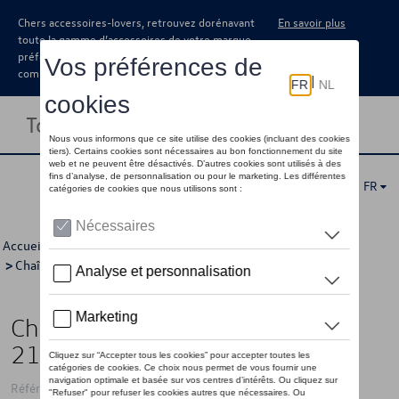
Chers accessoires-lovers, retrouvez dorénavant
En savoir plus
toute la gamme d’accessoires de votre marque
préférée sous forme de catalogue à
commander auprès de votre concessionaire.
Toggle navigation
FR
Accueil
>
Catalogue Volkswagen
>
Jantes et roues
>
Chaînes à neige et chausettes à neige
> Détail
Chaîne à neige, Servomoteur 9,
215/55 R 17, 215/60 R 16
Référence: 000091387AT