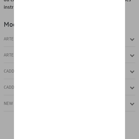
instructions d'installation et le sac de rangement.
Modèle(s)
ARTEON
ARTEON SHOOTING BRAKE
CADDY
CADDY CARGO
NEW ARTEON
NEW ARTEON SHOOTING BRAKE
Tout charger
NEW CADDY