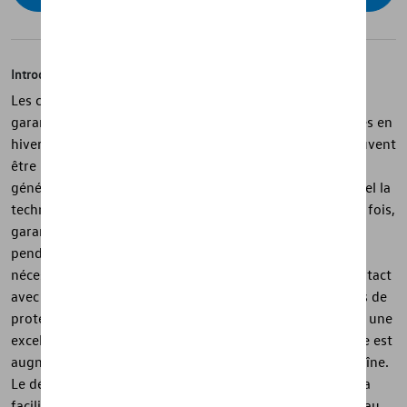
Introduction
Les chaînes à neige Servo 9 d'origine Volkswagen
garantissent une adhérence sûre sur les routes enneigées en
hiver. Les chaînes de montage fixes de haute qualité peuvent
être montées rapidement et facilement. La dernière
génération d'un cliquet tendeur automatique, dans lequel la
technologie brevetée Servo est utilisée pour la première fois,
garantit une tension précise et uniforme de la chaîne
pendant le trajet. La retension manuelle n'est plus
nécessaire. Toutes les pièces externes qui entrent en contact
avec la roue sont enfermées dans du plastique à des fins de
protection. Alors que le maillage serré de la chaîne offre une
excellente adhérence, la durée de vie de la chaîne à neige est
augmentée grâce à la réversibilité des maillons de la chaîne.
Le démontage est à la fois très simple et fluide grâce à la
facilité de déblocage du système de verrouillage au niveau