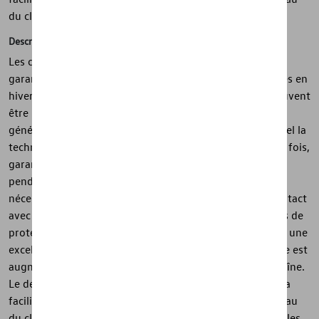
du cliquet.
Description
Les chaînes à neige Servo 9 d'origine Volkswagen
garantissent une adhérence sûre sur les routes enneigées en
hiver. Les chaînes de montage fixes de haute qualité peuvent
être montées rapidement et facilement. La dernière
génération d'un cliquet tendeur automatique, dans lequel la
technologie brevetée Servo est utilisée pour la première fois,
garantit une tension précise et uniforme de la chaîne
pendant le trajet. La retension manuelle n'est plus
nécessaire. Toutes les pièces externes qui entrent en contact
avec la roue sont enfermées dans du plastique à des fins de
protection. Alors que le maillage serré de la chaîne offre une
excellente adhérence, la durée de vie de la chaîne à neige est
augmentée grâce à la réversibilité des maillons de la chaîne.
Le démontage est à la fois très simple et fluide grâce à la
facilité de déblocage du système de verrouillage au niveau
du cliquet. Contenu de la livraison : 2 articles, y compris les