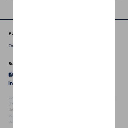
Plus d'informations
Conditions de vente
Suivez nous
Facebook
Youtube
LinkedIn
Instagram
Les prix affichés sur le présent site sont des prix recommandés
(TVAc), hors éventuels frais de montage. Pour connaitre le prix
de vente actuel et les éventuels frais de montage, veuillez
contacter votre concessionnaire/agent. Les prix recommandés
sont sujets à des changements sans préavis.