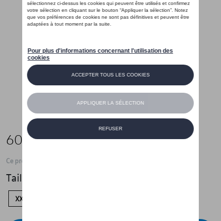
60,00 €
Ce produit n'est actuellement pas de stock
Taille
XXL
XL
L
M
S