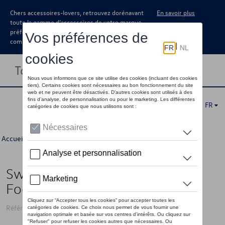
Chers accessoires-lovers, retrouvez dorénavant
En savoir plus
toute la gamme d’accessoires de votre marque
préférée sous forme de catalogue à
commander auprès de votre concessionaire.
Toggle navigation
FR
Accueil
>
Pour vous
>
Football Collection
> Détail
Sweat à capuche VW « We Drive
Football », bleu - XS
Référence: 3B6084130 530