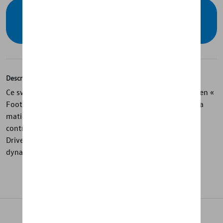
Vérifiez la disponibilité auprès de votre
concessionnaire
Description
Ce sweat à capuche bleu foncé de la collection Volkswagen «
Football Drop » associe confort et style sportif grâce à sa
matière en polaire diagonale 100 % coton. Les cordons
contrastés ainsi que le grand logo VW et le slogan « We
Drive Football » imprimés à l’avant apportent une allure
dynamique et moderne.