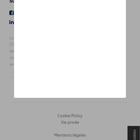
Suivez nous
Facebook
Youtube
LinkedIn
Instagram
Les prix affichés sur le présent site sont des prix recommandés
(TVAc), hors éventuels frais de montage. Pour connaitre le prix
de vente actuel et les éventuels frais de montage, veuillez
contacter votre concessionnaire/agent. Les prix recommandés
sont sujets à des changements sans préavis.
Français
Nederlands
Cookie Policy
Vie privée
Cookies
Mentions légales