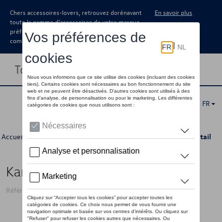
Chers accessoires-lovers, retrouvez dorénavant
En savoir plus
toute la gamme d’accessoires de votre marque
préférée sous forme de catalogue à
commander auprès de votre concessionaire.
Toggle navigation
FR
Accueil
>
Catalogue Volkswagen
>
Camping
>
Intérieur
> Détail
Kampa Collapsible Saucepan 1.5
Référence: KMP9120000758