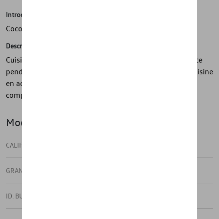
Introduction
Cocotte grey, 1,5 l
Description
Cuisinez-vous un bon petit plat et économisez de l’espace
pendant vos séjours en camping avec cet ustensile de cuisine
en acier inoxydable compressible. Disponible en service
complet ou vendu séparément.
Modèle(s)
CALIFORNIA
GRAND CALIFORNIA
ID. BUZZ