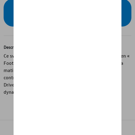
Vérifiez la disponibilité auprès de votre
concessionnaire
Description
Ce sweat à capuche bleu foncé de la collection Volkswagen «
Football Drop » associe confort et style sportif grâce à sa
matière en polaire diagonale 100 % coton. Les cordons
contrastés ainsi que le grand logo VW et le slogan « We
Drive Football » imprimés à l’avant apportent une allure
dynamique et moderne.