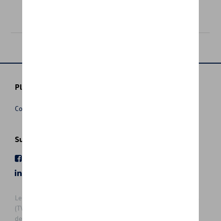
115,00 €
Plus d'informations
Conditions de vente
Suivez nous
Facebook
Youtube
LinkedIn
Instagram
Les prix affichés sur le présent site sont des prix recommandés
(TVAc), hors éventuels frais de montage. Pour connaitre le prix
de vente actuel et les éventuels frais de montage, veuillez