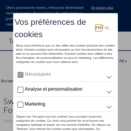
Chers accessoires-lovers, retrouvez dorénavant
En savoir plus
toute la gamme d’accessoires de votre marque
préférée sous forme de catalogue à
commander auprès de votre concessionaire.
Toggle navigation
FR
Accueil
>
Pour vous
>
Football Collection
> Détail
Sweat à capuche VW « We Drive
Football », bleu - M
Référence: 3B6084130B 530