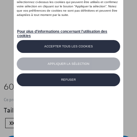
60,00 €
Ce produit n'est actuellement pas de stock
Taille
XXL
XL
L
S
XS