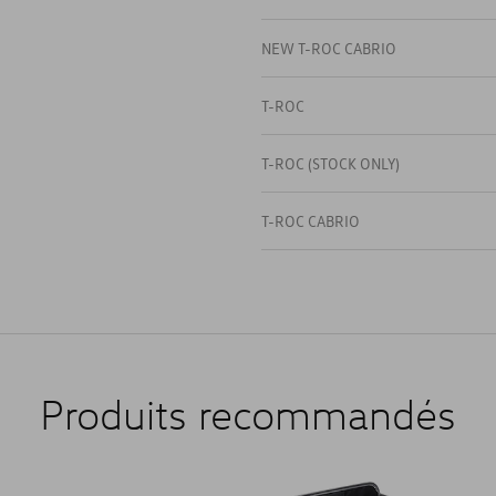
NEW T-ROC CABRIO
T-ROC
T-ROC (STOCK ONLY)
T-ROC CABRIO
Produits recommandés