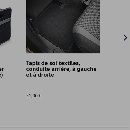
Tapis de sol textiles,
Bavet
er
conduite arrière, à gauche
avant
)
et à droite
roue 
51,00 €
59,00 €