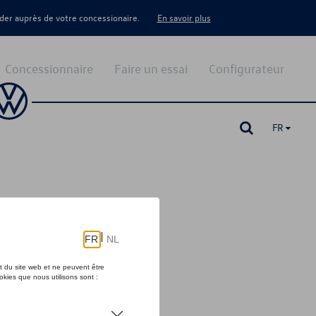
er auprès de votre concessionaire.
En savoir plus
Concessionnaire
Faire un essai
Configurateur
FR
brillant