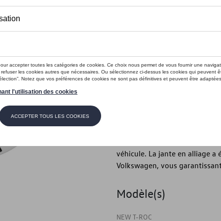
Moins de 5 pcs disponibles.
Contactez vo
Introduction
Jante en alliage
Description
Créez un look sportif avec la 
5 branches doubles, la jante us
véhicule. La jante en alliage a 
Volkswagen, vous garantissant
Modèle(s)
NEW T-ROC