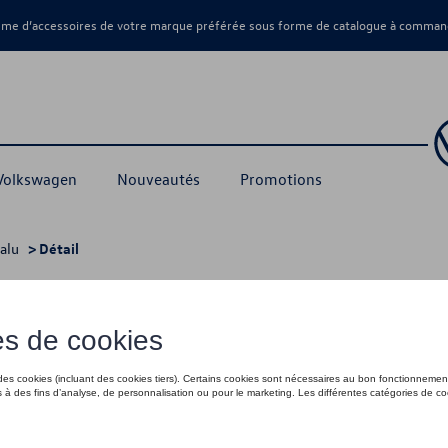
amme d’accessoires de votre marque préférée sous forme de catalogue à command
 Volkswagen
Nouveautés
Promotions
alu
> Détail
uzuka, Dark Graphite Metallic / usiné 
290,00 €