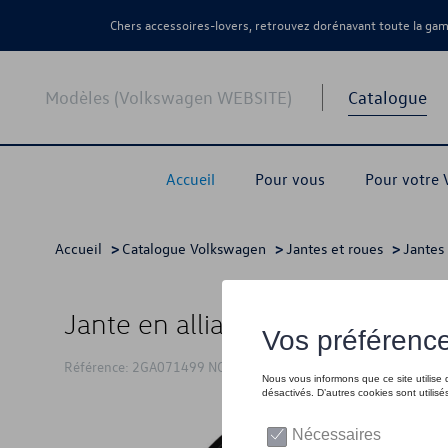
Chers accessoires-lovers, retrouvez dorénavant toute la g
Modèles (Volkswagen WEBSITE)
Catalogue
Accueil
Pour vous
Pour votre
Accueil
>
Catalogue Volkswagen
>
Jantes et roues
>
Jantes 
Jante en alliage, 8J x 19 ET47, S
Référence: 2GA071499 NQ9