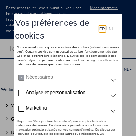
Beste accessoires-lovers, vanaf nu kan u het
Meer informatie
hele accessoire assortiment van uw
favoriete merk terugvinden in de online
catalogus. Deze kunnen steeds besteld
worden via uw dealer.
Toggle navigation
NL
Welkom
>
Voor u
>
Textiel
> Vrouwen
Volkswagen Collectie
(30)
GTI Collectie
(45)
ID Collectie
(22)