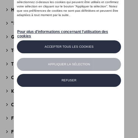
Heritage Collectie
(13)
"R" Collectie
(19)
Golf Collectie
(24)
T-Roc Collectie
(18)
Tiguan Collectie
(5)
California Collectie
(18)
Kids Collectie
(5)
Cobi
(10)
Fire & Ice Collectie
(3)
Football Collectie
(5)