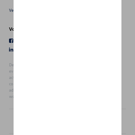
Verkoopsvoorwaarden
Volg Ons
Facebook
Youtube
LinkedIn
Instagram
De prijzen op deze site zijn adviesprijzen (incl. btw), exclusief
eventuele installatiekosten. Voor meer informatie over de
actuele verkoopprijs en de eventuele installatiekosten kunt u
contact opnemen met uw concessiehouder / agent. De
adviesprijzen kunnen zonder voorafgaande kennisgeving
worden gewijzigd.
Nederlands
Français