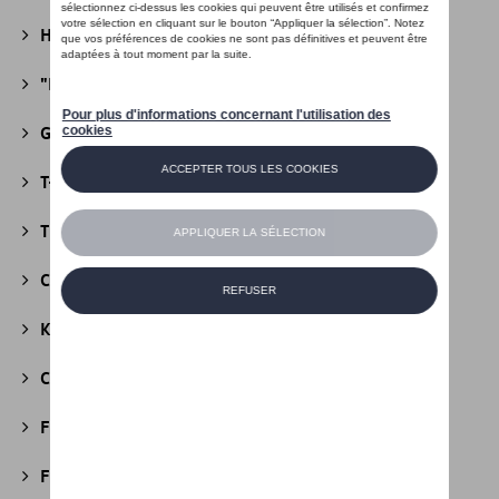
Heritage Collectie
(13)
"R" Collectie
(19)
Golf Collectie
(24)
T-Roc Collectie
(18)
Tiguan Collectie
(5)
California Collectie
(18)
Kids Collectie
(5)
Cobi
(10)
Fire & Ice Collectie
(3)
Football Collectie
(5)