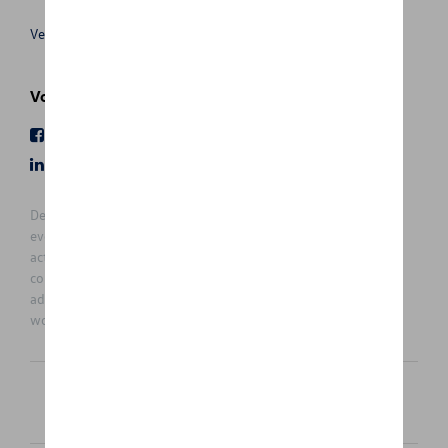
Verkoopsvoorwaarden
Volg Ons
Facebook
Youtube
LinkedIn
Instagram
De prijzen op deze site zijn adviesprijzen (incl. btw), exclusief
eventuele installatiekosten. Voor meer informatie over de
actuele verkoopprijs en de eventuele installatiekosten kunt u
contact opnemen met uw concessiehouder / agent. De
adviesprijzen kunnen zonder voorafgaande kennisgeving
worden gewijzigd.
Nederlands
Français