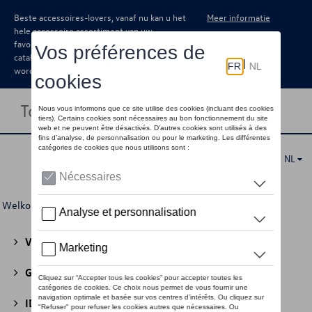
Beste accessoires-lovers, vanaf nu kan u het
Meer informatie
hele accessoire assortiment van uw
favoriete merk terugvinden in de online
catalogus. Deze kunnen steeds besteld
worden via uw dealer.
Toggle navigation
NL
Welkom
>
Voor u
>
Voor kinderen
> Speelgoed
Volkswagen Collectie
(30)
GTI Collectie
(45)
ID Collectie
(22)