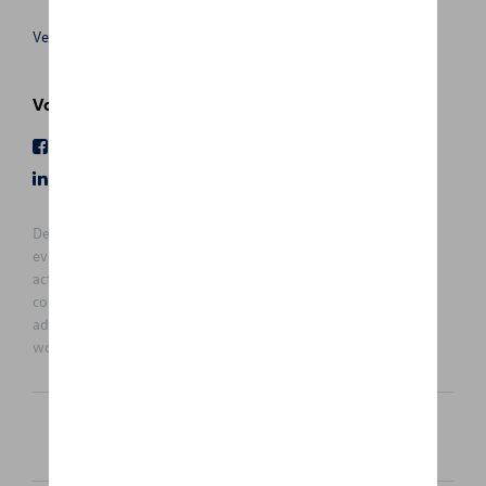
Verkoopsvoorwaarden
Volg Ons
Facebook
Youtube
LinkedIn
Instagram
De prijzen op deze site zijn adviesprijzen (incl. btw), exclusief
eventuele installatiekosten. Voor meer informatie over de
actuele verkoopprijs en de eventuele installatiekosten kunt u
contact opnemen met uw concessiehouder / agent. De
adviesprijzen kunnen zonder voorafgaande kennisgeving
worden gewijzigd.
Nederlands
Français