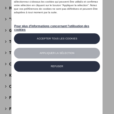
Heritage Collectie
(13)
"R" Collectie
(19)
Golf Collectie
(24)
T-Roc Collectie
(18)
Tiguan Collectie
(5)
California Collectie
(18)
Kids Collectie
(5)
Cobi
(10)
Fire & Ice Collectie
(3)
Football Collectie
(5)