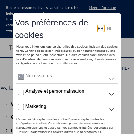
Beste accessoires-lovers, vanaf nu kan u het
Meer informatie
hele accessoire assortiment van uw
favoriete merk terugvinden in de online
catalogus. Deze kunnen steeds besteld
worden via uw dealer.
Toggle navigation
NL
Welkom
>
Voor u
>
Voor kinderen
> Knuffels
Volkswagen Collectie
(30)
GTI Collectie
(45)
ID Collectie
(22)