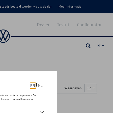
 steeds besteld worden via uw dealer.
Meer informatie
Dealer
Testrit
Configurator
NL
Weergeven :