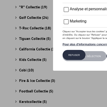
"R" Collectie
(19)
Golf Collectie
(24)
T-Roc Collectie
(18)
Tiguan Collectie
(5)
California Collectie
(18)
Kids Collectie
(5)
Cobi
(10)
Fire & Ice Collectie
(3)
Football Collectie
(5)
Kerstcollectie
(5)