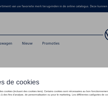
sortiment van uw favoriete merk terugvinden in de online catalogus. Deze kunnen
kswagen
Nieuw
Promoties
den