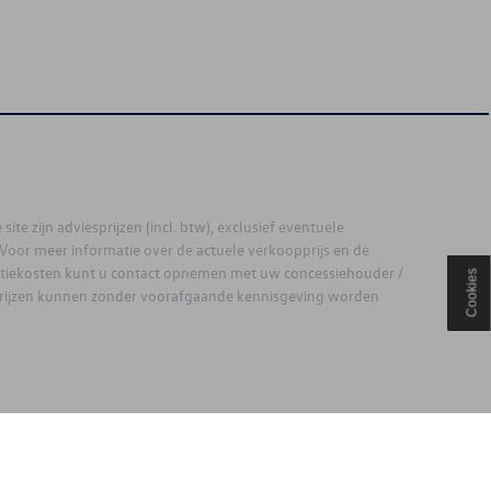
site zijn adviesprijzen (incl. btw), exclusief eventuele
. Voor meer informatie over de actuele verkoopprijs en de
latiekosten kunt u contact opnemen met uw concessiehouder /
Cookies
prijzen kunnen zonder voorafgaande kennisgeving worden
ouden.