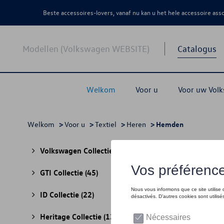
Beste accessoires-lovers, vanaf nu kan u het hele accessoire as
Modellen (Volkswagen WEBSITE)
Catalogus
Welkom
Voor u
Voor uw Vol
Welkom
>
Voor u
>
Textiel
>
Heren
> Hemden
Hem
Volkswagen Collectie
(30)
GTI Collectie
(45)
ID Collectie
(22)
Heritage Collectie
(13)