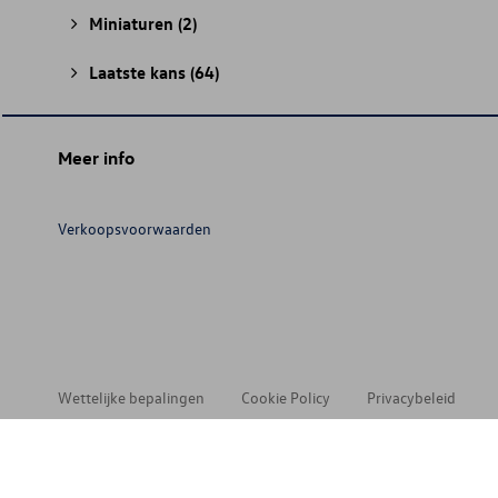
Miniaturen
(2)
Laatste kans
(64)
Meer info
Verkoopsvoorwaarden
Wettelijke bepalingen
Cookie Policy
Privacybeleid
© 202