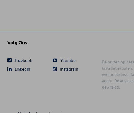
Volg Ons
Facebook
Youtube
De prijzen op deze 
installatiekosten
LinkedIn
Instagram
eventuele instal
agent. De advies
gewijzigd.
Nederlands
Français
6 D'Ieteren Automotive SA/NV. Tous droits réservés / Alle rechten voorbeh