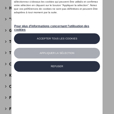
Heritage Collectie
(13)
"R" Collectie
(19)
Golf Collectie
(24)
T-Roc Collectie
(18)
Tiguan Collectie
(5)
California Collectie
(18)
Kids Collectie
(5)
Cobi
(10)
Fire & Ice Collectie
(3)
Football Collectie
(5)