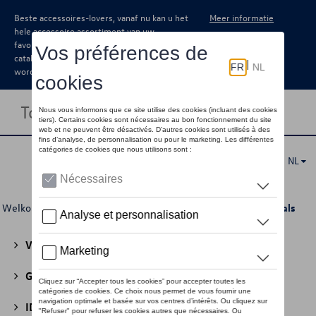
Beste accessoires-lovers, vanaf nu kan u het
Meer informatie
hele accessoire assortiment van uw
favoriete merk terugvinden in de online
catalogus. Deze kunnen steeds besteld
worden via uw dealer.
Toggle navigation
NL
Welkom
>
Voor u
>
Audi Sport Collectie
>
Accessoires
> Sjaals
Volkswagen Collectie
(30)
GTI Collectie
(45)
ID Collectie
(22)