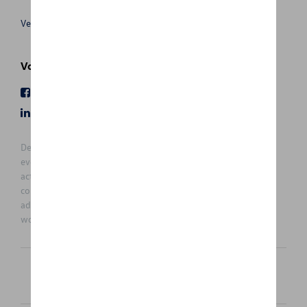
Verkoopsvoorwaarden
Volg Ons
Facebook
Youtube
LinkedIn
Instagram
De prijzen op deze site zijn adviesprijzen (incl. btw), exclusief
eventuele installatiekosten. Voor meer informatie over de
actuele verkoopprijs en de eventuele installatiekosten kunt u
contact opnemen met uw concessiehouder / agent. De
adviesprijzen kunnen zonder voorafgaande kennisgeving
worden gewijzigd.
Nederlands
Français