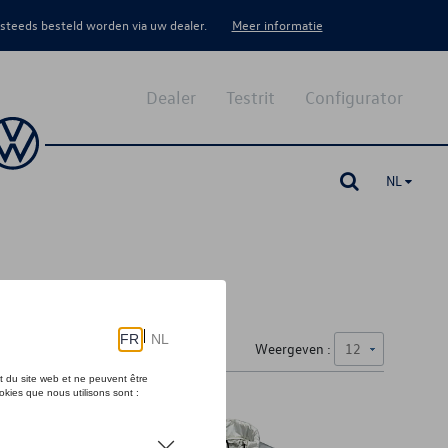
 steeds besteld worden via uw dealer.
Meer informatie
Dealer
Testrit
Configurator
NL
Weergeven :