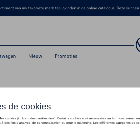
sortiment van uw favoriete merk terugvinden in de online catalogus. Deze kunnen
kswagen
Nieuw
Promoties
en