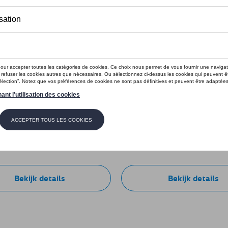
de jas ID logo, wit
VW jas ID logo, blauw
e: 11A084018AD084
Referentie: 11A084002AE287
€ 85,00
Bekijk details
Bekijk details