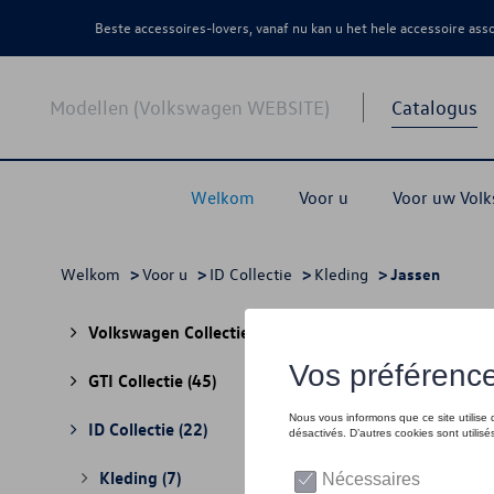
Beste accessoires-lovers, vanaf nu kan u het hele accessoire as
Modellen (Volkswagen WEBSITE)
Catalogus
Welkom
Voor u
Voor uw Vol
Welkom
>
Voor u
>
ID Collectie
>
Kleding
> Jassen
Jass
Volkswagen Collectie
(30)
GTI Collectie
(45)
ID Collectie
(22)
Kleding
(7)