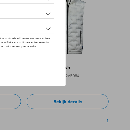
VW vest ID logo, wit
Referentie: 11A084032AE084
€ 80,01
Bekijk details
1