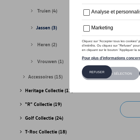
Truien
(4)
Jassen
(3)
Heren
(2)
Vrouwen
(1)
VW hybri
Accessoires
(15)
Referenti
€ 85,00
Heritage Collectie
(13)
"R" Collectie
(19)
Golf Collectie
(24)
T-Roc Collectie
(18)