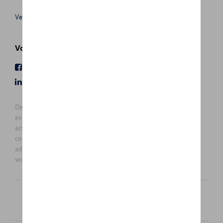
Verkoopsvoorwaarden
Volg Ons
Facebook
Youtube
LinkedIn
Instagram
De prijzen op deze site zijn adviesprijzen (incl. btw), exclusief
eventuele installatiekosten. Voor meer informatie over de
actuele verkoopprijs en de eventuele installatiekosten kunt u
contact opnemen met uw concessiehouder / agent. De
adviesprijzen kunnen zonder voorafgaande kennisgeving
worden gewijzigd.
Nederlands
Français