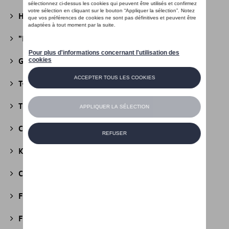
Heritage Collectie
(13)
"R" Collectie
(19)
Golf Collectie
(24)
T-Roc Collectie
(18)
Tiguan Collectie
(5)
California Collectie
(18)
Kids Collectie
(5)
Cobi
(10)
Fire & Ice Collectie
(3)
Football Collectie
(5)