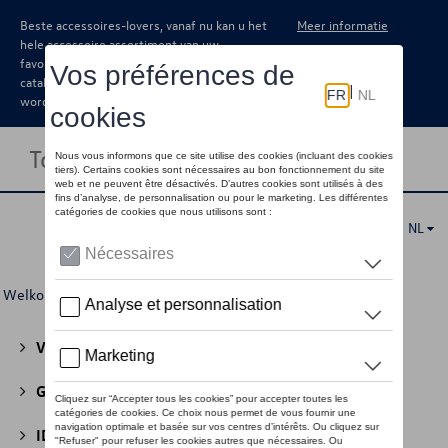
Beste accessoires-lovers, vanaf nu kan u het
Meer informatie
hele accessoire assortiment van uw
favoriete merk terugvinden in de online
catalogus. Deze kunnen steeds besteld
worden via uw dealer.
Toggle navigation
NL
Welkom
>
Voor u
> ID Polo Collectie
Volkswagen Collectie
(30)
GTI Collectie
(45)
ID Collectie
(22)