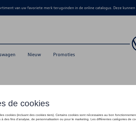
sortiment van uw favoriete merk terugvinden in de online catalogus. Deze kunnen
kswagen
Nieuw
Promoties
Friendly Collection