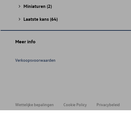
Miniaturen
(2)
Laatste kans
(64)
Meer info
Verkoopsvoorwaarden
Wettelijke bepalingen
Cookie Policy
Privacybeleid
© 202