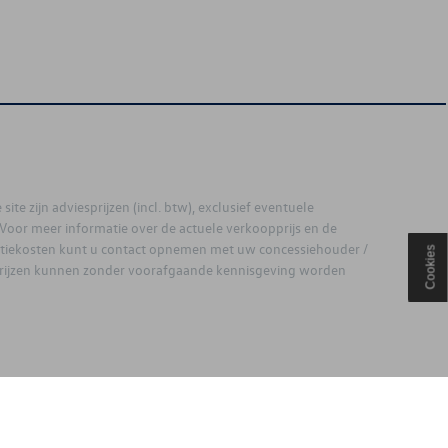
site zijn adviesprijzen (incl. btw), exclusief eventuele
. Voor meer informatie over de actuele verkoopprijs en de
latiekosten kunt u contact opnemen met uw concessiehouder /
Cookies
prijzen kunnen zonder voorafgaande kennisgeving worden
ouden.