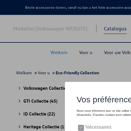
Beste accessoires-lovers, vanaf nu kan u het hele accessoire as
Modellen (Volkswagen WEBSITE)
Catalogus
Welkom
Voor u
Voor uw Vol
Welkom
>
Voor u
> Eco-Friendly Collection
Eco-
Volkswagen Collectie
(30)
GTI Collectie
(45)
ID Collectie
(22)
Heritage Collectie
(13)