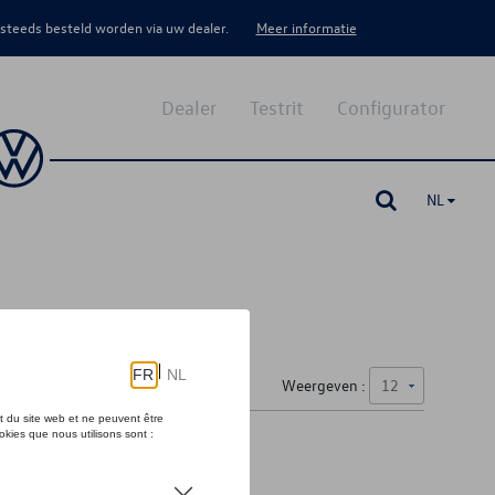
 steeds besteld worden via uw dealer.
Meer informatie
Dealer
Testrit
Configurator
NL
Weergeven :