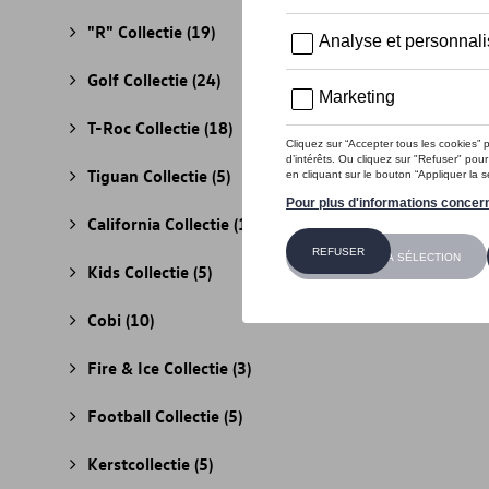
"R" Collectie
(19)
Golf Collectie
(24)
T-Roc Collectie
(18)
Tiguan Collectie
(5)
California Collectie
(18)
Kids Collectie
(5)
Cobi
(10)
Fire & Ice Collectie
(3)
Football Collectie
(5)
Kerstcollectie
(5)