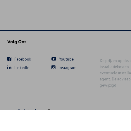
Volg Ons
Facebook
Youtube
De prijzen op deze 
installatiekosten
LinkedIn
Instagram
eventuele instal
agent. De advies
gewijzigd.
Nederlands
Français
6 D'Ieteren Automotive SA/NV. Tous droits réservés / Alle rechten voorbeh