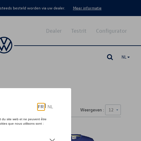
 steeds besteld worden via uw dealer.
Meer informatie
Dealer
Testrit
Configurator
NL
Weergeven :