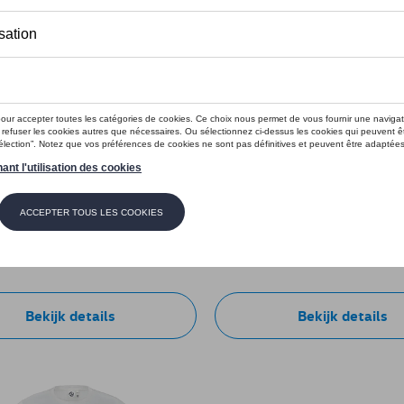
e Golf, grijs
VW trainingsjas Golf, blauw
e: 5HG084130AE530
Referentie: 5HG084051AE530
€ 80,01
Bekijk details
Bekijk details