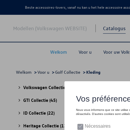
Beste accessoires-lovers, vanaf nu kan u het hele accessoire as
Modellen (Volkswagen WEBSITE)
Catalogus
Welkom
Voor u
Voor uw Vol
Welkom
>
Voor u
>
Golf Collectie
> Kleding
Kled
Volkswagen Collectie
(30)
GTI Collectie
(45)
ID Collectie
(22)
Heritage Collectie
(13)