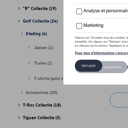
"R" Collectie
(19)
Golf Collectie
(24)
Kleding
(4)
Jassen
(1)
Truien
(1)
VW hoodi
Referenti
T-shirts/polo's
(2)
€ 80,01
Accessoires
(20)
T-Roc Collectie
(18)
Tiguan Collectie
(5)