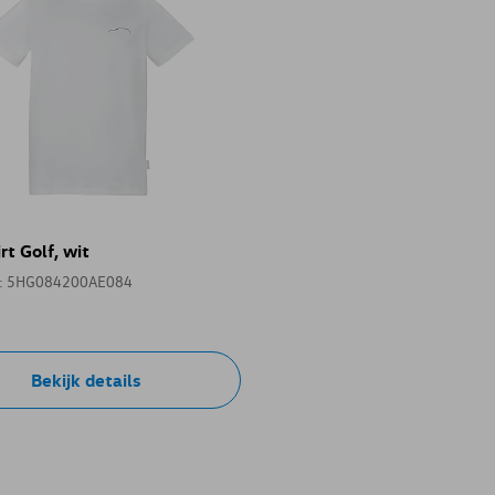
rt Golf, wit
e: 5HG084200AE084
Bekijk details