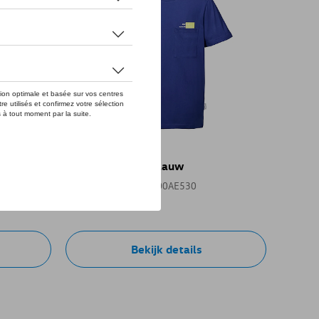
VW t-shirt Golf, blauw
Referentie: 5HG084200AE530
€ 35,01
Bekijk details