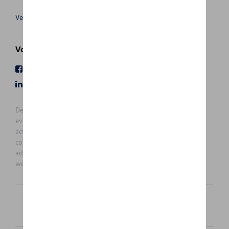
Verkoopsvoorwaarden
Volg Ons
Facebook
Youtube
LinkedIn
Instagram
De prijzen op deze site zijn adviesprijzen (incl. btw), exclusief
eventuele installatiekosten. Voor meer informatie over de
actuele verkoopprijs en de eventuele installatiekosten kunt u
contact opnemen met uw concessiehouder / agent. De
adviesprijzen kunnen zonder voorafgaande kennisgeving
worden gewijzigd.
Nederlands
Français