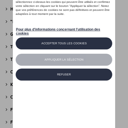
Heritage Collectie
(13)
"R" Collectie
(19)
Golf Collectie
(24)
T-Roc Collectie
(18)
Tiguan Collectie
(5)
California Collectie
(18)
Kids Collectie
(5)
Cobi
(10)
Fire & Ice Collectie
(3)
Football Collectie
(5)