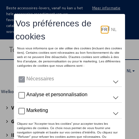
Beste accessoires-lovers, vanaf nu kan u het
Meer informatie
hele accessoire assortiment van uw
favoriete merk terugvinden in de online
catalogus. Deze kunnen steeds besteld
worden via uw dealer.
Toggle navigation
NL
Welkom
>
Voor u
>
Active Collectie
>
Accessoires
> Bureau
Volkswagen Collectie
(30)
GTI Collectie
(45)
ID Collectie
(22)