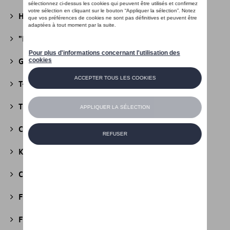
Heritage Collectie
(13)
"R" Collectie
(19)
Golf Collectie
(24)
T-Roc Collectie
(18)
Tiguan Collectie
(5)
California Collectie
(18)
Kids Collectie
(5)
Cobi
(10)
Fire & Ice Collectie
(3)
Football Collectie
(5)