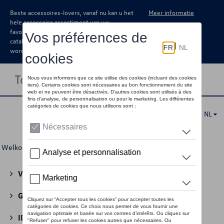
Beste accessoires-lovers, vanaf nu kan u het
Meer informatie
hele accessoire assortiment van uw
favoriete merk terugvinden in de online
catalogus. Deze kunnen steeds besteld
worden via uw dealer.
Toggle navigation
NL
Welkom
>
Voor u
>
CUPRA
> Beach Collectie
Volkswagen Collectie
(30)
GTI Collectie
(45)
ID Collectie
(22)