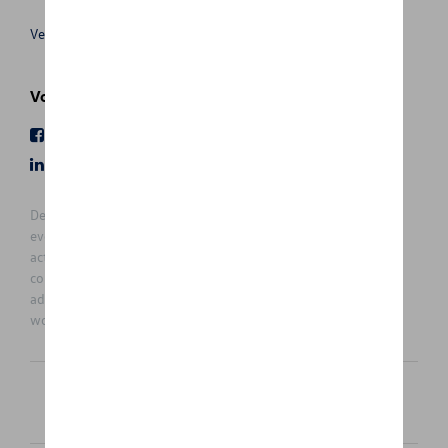
Verkoopsvoorwaarden
Volg Ons
Facebook
Youtube
LinkedIn
Instagram
De prijzen op deze site zijn adviesprijzen (incl. btw), exclusief
eventuele installatiekosten. Voor meer informatie over de
actuele verkoopprijs en de eventuele installatiekosten kunt u
contact opnemen met uw concessiehouder / agent. De
adviesprijzen kunnen zonder voorafgaande kennisgeving
worden gewijzigd.
Nederlands
Français