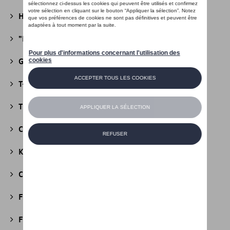
Heritage Collectie
(13)
"R" Collectie
(19)
Golf Collectie
(24)
T-Roc Collectie
(18)
Tiguan Collectie
(5)
California Collectie
(18)
Kids Collectie
(5)
Cobi
(10)
Fire & Ice Collectie
(3)
Football Collectie
(5)