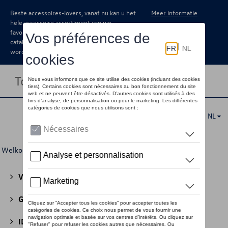
Beste accessoires-lovers, vanaf nu kan u het
Meer informatie
hele accessoire assortiment van uw
favoriete merk terugvinden in de online
catalogus. Deze kunnen steeds besteld
worden via uw dealer.
Toggle navigation
NL
Welkom
>
Voor u
> Adverteerelementen
Volkswagen Collectie
(30)
GTI Collectie
(45)
ID Collectie
(22)