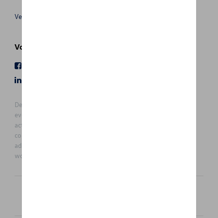
Verkoopsvoorwaarden
Volg Ons
Facebook
Youtube
LinkedIn
Instagram
De prijzen op deze site zijn adviesprijzen (incl. btw), exclusief
eventuele installatiekosten. Voor meer informatie over de
actuele verkoopprijs en de eventuele installatiekosten kunt u
contact opnemen met uw concessiehouder / agent. De
adviesprijzen kunnen zonder voorafgaande kennisgeving
worden gewijzigd.
Nederlands
Français