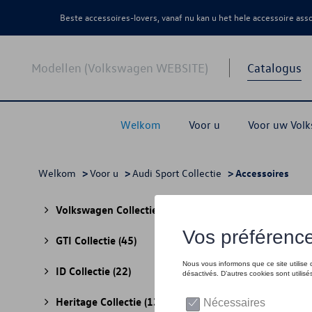
Beste accessoires-lovers, vanaf nu kan u het hele accessoire as
Modellen (Volkswagen WEBSITE)
Catalogus
Welkom
Voor u
Voor uw Vol
Welkom
>
Voor u
>
Audi Sport Collectie
> Accessoires
Acce
Volkswagen Collectie
(30)
GTI Collectie
(45)
ID Collectie
(22)
Heritage Collectie
(13)