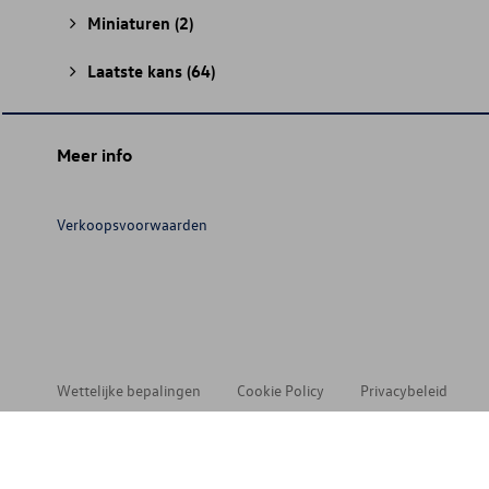
Miniaturen
(2)
Laatste kans
(64)
Meer info
Verkoopsvoorwaarden
Wettelijke bepalingen
Cookie Policy
Privacybeleid
© 202