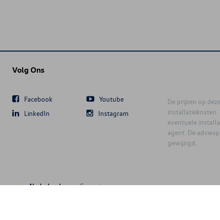
Volg Ons
Facebook
Youtube
De prijzen op deze 
installatiekosten
LinkedIn
Instagram
eventuele instal
agent. De advies
gewijzigd.
Nederlands
Français
6 D'Ieteren Automotive SA/NV. Tous droits réservés / Alle rechten voorbeh