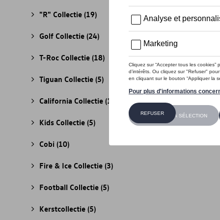
"R" Collectie
(19)
Golf Collectie
(24)
T-Roc Collectie
(18)
Tiguan Collectie
(5)
California Collectie
(18)
Kids Collectie
(5)
Cobi
(10)
Fire & Ice Collectie
(3)
Football Collectie
(5)
Kerstcollectie
(5)