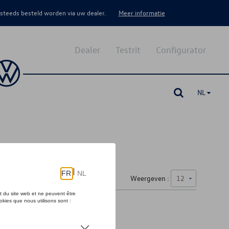
 steeds besteld worden via uw dealer.
Meer informatie
Dealer
Testrit
Configurator
NL
Weergeven :