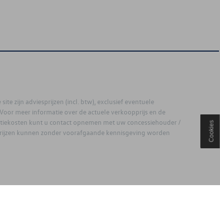
site zijn adviesprijzen (incl. btw), exclusief eventuele
. Voor meer informatie over de actuele verkoopprijs en de
latiekosten kunt u contact opnemen met uw concessiehouder /
Cookies
prijzen kunnen zonder voorafgaande kennisgeving worden
ouden.