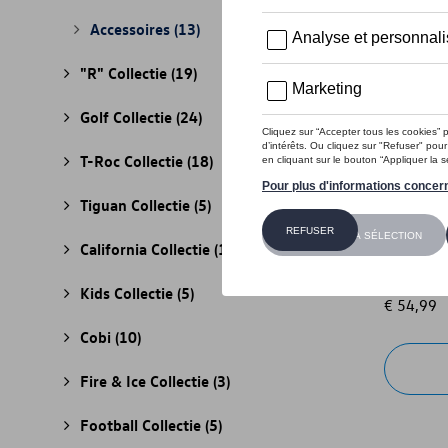
Accessoires
(13)
"R" Collectie
(19)
Golf Collectie
(24)
T-Roc Collectie
(18)
Tiguan Collectie
(5)
VW “Beac
California Collectie
(18)
blauw
Referenti
Kids Collectie
(5)
€ 54,99
Cobi
(10)
Fire & Ice Collectie
(3)
Football Collectie
(5)