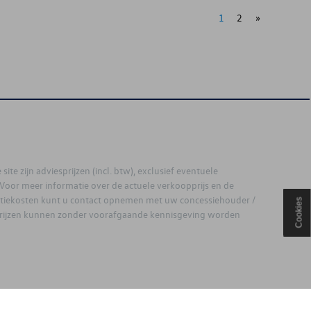
1
2
»
site zijn adviesprijzen (incl. btw), exclusief eventuele
. Voor meer informatie over de actuele verkoopprijs en de
latiekosten kunt u contact opnemen met uw concessiehouder /
Cookies
prijzen kunnen zonder voorafgaande kennisgeving worden