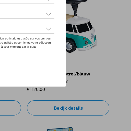
VW kinderauto, petrol/blauw
Referentie: 7E9087500
€ 120,00
Bekijk details