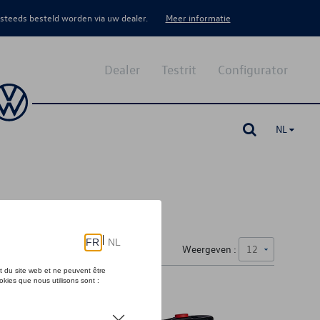
 steeds besteld worden via uw dealer.
Meer informatie
Dealer
Testrit
Configurator
NL
Weergeven :