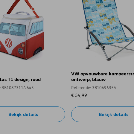
VW opvouwbare kampeersto
as T1 design, rood
ontwerp, blauw
e: 3B1087311A 645
Referentie: 3B1069635A
€ 54,99
Bekijk details
Bekijk details