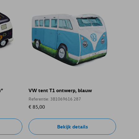
n”
VW tent T1 ontwerp, blauw
Referentie: 3B1069616 287
€ 85,00
Bekijk details