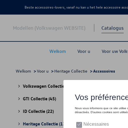
Beste accessoires-lovers, vanaf nu kan u het hele accessoire as
Modellen (Volkswagen WEBSITE)
Catalogus
Welkom
Voor u
Voor uw Vol
Welkom
>
Voor u
>
Heritage Collectie
> Accessoires
Acce
Volkswagen Collectie
(30)
GTI Collectie
(45)
ID Collectie
(22)
Heritage Collectie
(13)