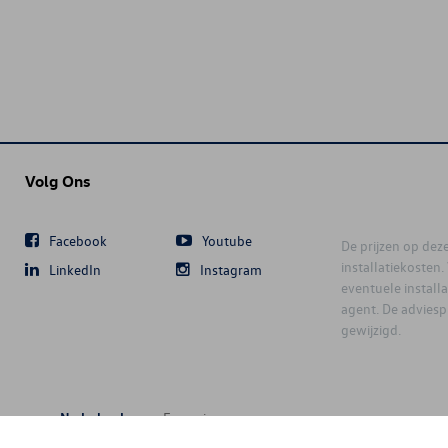
Volg Ons
Facebook
Youtube
De prijzen op deze 
installatiekosten
LinkedIn
Instagram
eventuele instal
agent. De advies
gewijzigd.
Nederlands
Français