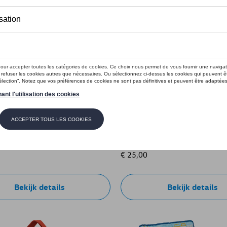
h Shell” tent T1 design,
VW eierdopje T1, blauw
e: 3B1087605
Referentie: 7E9069644
€ 25,00
Bekijk details
Bekijk details