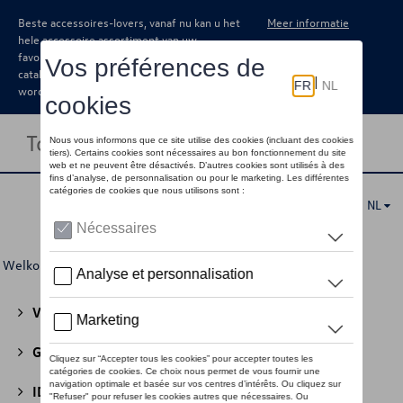
Beste accessoires-lovers, vanaf nu kan u het
Meer informatie
hele accessoire assortiment van uw
favoriete merk terugvinden in de online
catalogus. Deze kunnen steeds besteld
worden via uw dealer.
Toggle navigation
NL
Welkom
>
Voor u
>
Speciale Edities
> 130 jaar Škoda
Volkswagen Collectie
(30)
GTI Collectie
(45)
ID Collectie
(22)