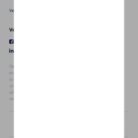
Verkoopsvoorwaarden
Volg Ons
Facebook
Youtube
LinkedIn
Instagram
De prijzen op deze site zijn adviesprijzen (incl. btw), exclusief
eventuele installatiekosten. Voor meer informatie over de
actuele verkoopprijs en de eventuele installatiekosten kunt u
contact opnemen met uw concessiehouder / agent. De
adviesprijzen kunnen zonder voorafgaande kennisgeving
worden gewijzigd.
Nederlands
Français