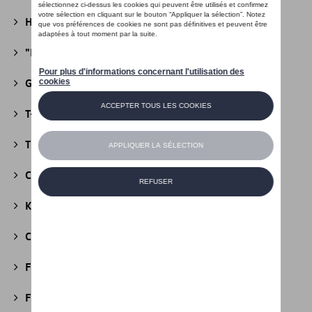
Heritage Collectie
(13)
"R" Collectie
(19)
Golf Collectie
(24)
T-Roc Collectie
(18)
Tiguan Collectie
(5)
California Collectie
(18)
Kids Collectie
(5)
Cobi
(10)
Fire & Ice Collectie
(3)
Football Collectie
(5)