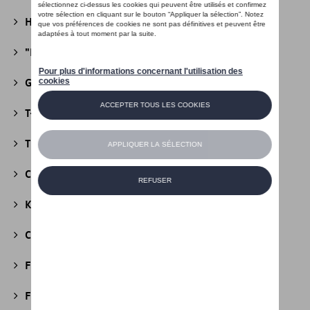
Heritage Collectie
(13)
"R" Collectie
(19)
Golf Collectie
(24)
T-Roc Collectie
(18)
Tiguan Collectie
(5)
California Collectie
(18)
Kids Collectie
(5)
Cobi
(10)
Fire & Ice Collectie
(3)
Football Collectie
(5)