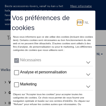
Beste accessoires-lovers, vanaf nu kan u het
Meer informatie
hele accessoire assortiment van uw
favoriete merk terugvinden in de online
catalogus. Deze kunnen steeds besteld
worden via uw dealer.
Toggle navigation
NL
Welkom
>
Voor u
>
Miniaturen
> 1:24
Volkswagen Collectie
(30)
GTI Collectie
(45)
ID Collectie
(22)