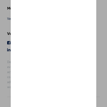
Meer info
Verkoopsvoorwaarden
Volg Ons
Facebook
Youtube
LinkedIn
Instagram
De prijzen op deze site zijn adviesprijzen (incl. btw), exclusief
eventuele installatiekosten. Voor meer informatie over de
actuele verkoopprijs en de eventuele installatiekosten kunt u
contact opnemen met uw concessiehouder / agent. De
adviesprijzen kunnen zonder voorafgaande kennisgeving
worden gewijzigd.
Nederlands
Français