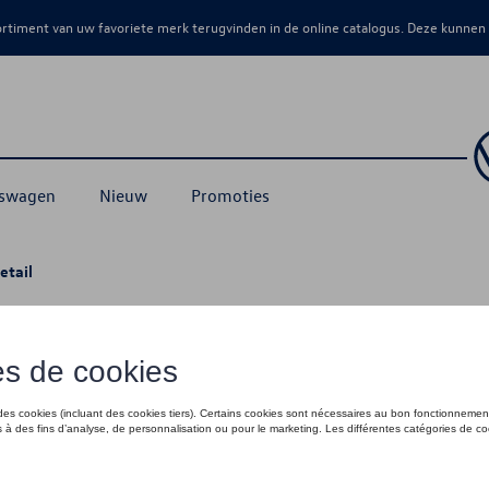
sortiment van uw favoriete merk terugvinden in de online catalogus. Deze kunnen
kswagen
Nieuw
Promoties
etail
€ 120,00