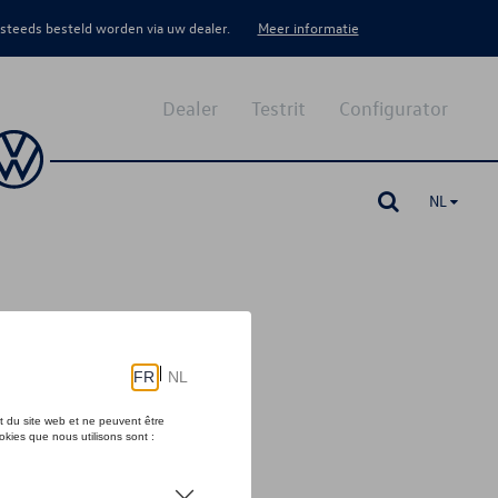
 steeds besteld worden via uw dealer.
Meer informatie
Dealer
Testrit
Configurator
NL