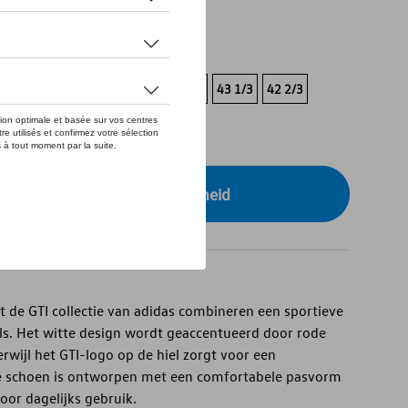
tock
3
46
45 1/3
44 2/3
44
43 1/3
42 2/3
39 1/3
r uw dealer voor beschikbaarheid
 de GTI collectie van adidas combineren een sportieve
ils. Het witte design wordt geaccentueerd door rode
erwijl het GTI-logo op de hiel zorgt voor een
De schoen is ontworpen met een comfortabele pasvorm
or dagelijks gebruik.