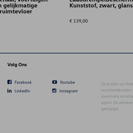
 gelijkmatige
Kunststof, zwart, glans
ruimtevloer
€ 139,00
Volg Ons
Facebook
Youtube
De prijzen op deze 
installatiekosten
LinkedIn
Instagram
eventuele instal
agent. De advies
gewijzigd.