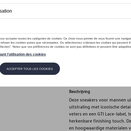
Dit product is momenteel niet op s
Maat
49 1/3
48
47 1/3
46 2/
42
41 1/3
40 2/3
40
Contactee
Beschrijving
Deze sneakers voor mannen uit
uitstraling met iconische deta
veters en een GTI Lace-label, t
herkenbare finishing touch. 
en hoogwaardige materialen vo