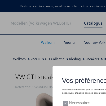
Beste accessoires-lovers, vanaf nu kan u het hele accessoire as
Modellen (Volkswagen WEBSITE)
Catalogus
Welkom
Voor u
Voor uw Vol
Welkom
>
Voor u
>
GTI Collectie
>
Kleding
>
Sneakers
> D
VW GTI sneakers voor heren, wit
Referentie: 3A4084351HAE